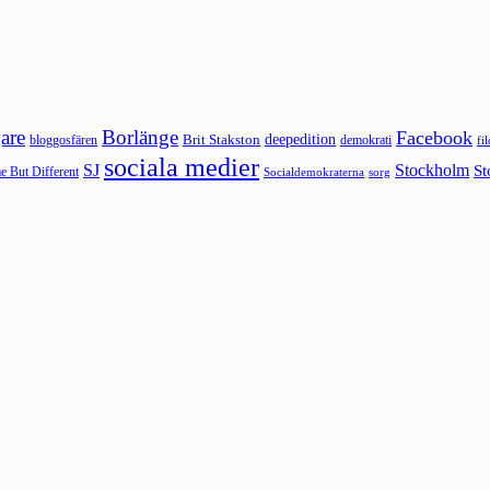
are
Borlänge
Facebook
deepedition
Brit Stakston
bloggosfären
demokrati
fi
sociala medier
SJ
Stockholm
St
 But Different
sorg
Socialdemokraterna