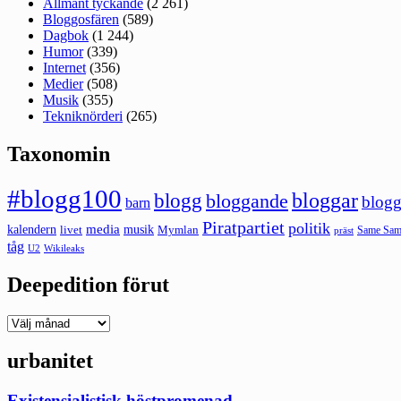
Allmänt tyckande
(2 261)
Bloggosfären
(589)
Dagbok
(1 244)
Humor
(339)
Internet
(356)
Medier
(508)
Musik
(355)
Tekniknörderi
(265)
Taxonomin
#blogg100
bloggar
blogg
bloggande
blogg
barn
Piratpartiet
politik
kalendern
media
livet
musik
Mymlan
Same Same
präst
tåg
U2
Wikileaks
Deepedition förut
Deepedition
förut
urbanitet
Existensialistisk höstpromenad