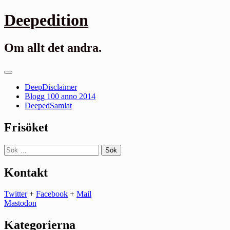
Gå
Deepedition
till
innehåll
Om allt det andra.
Primär
meny
DeepDisclaimer
Blogg 100 anno 2014
DeepedSamlat
Frisöket
Sök
efter:
Kontakt
Twitter
+
Facebook
+
Mail
Mastodon
Kategorierna