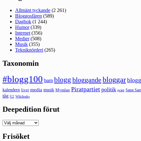
Allmänt tyckande
(2 261)
Bloggosfären
(589)
Dagbok
(1 244)
Humor
(339)
Internet
(356)
Medier
(508)
Musik
(355)
Tekniknörderi
(265)
Taxonomin
#blogg100
bloggar
blogg
bloggande
blogg
barn
Piratpartiet
politik
kalendern
media
livet
musik
Mymlan
Same Same
präst
tåg
U2
Wikileaks
Deepedition förut
Deepedition
förut
Frisöket