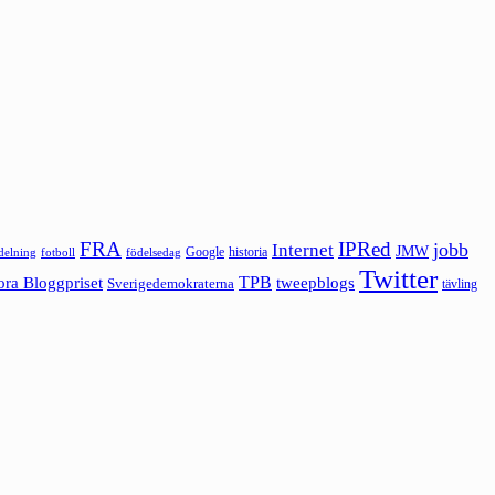
FRA
IPRed
jobb
Internet
JMW
Google
historia
ldelning
fotboll
födelsedag
Twitter
ora Bloggpriset
TPB
tweepblogs
Sverigedemokraterna
tävling