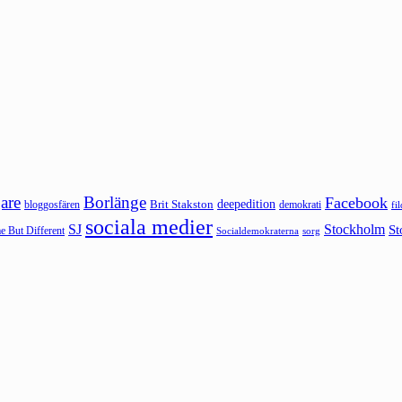
are
Borlänge
Facebook
deepedition
Brit Stakston
bloggosfären
demokrati
fi
sociala medier
SJ
Stockholm
St
 But Different
sorg
Socialdemokraterna