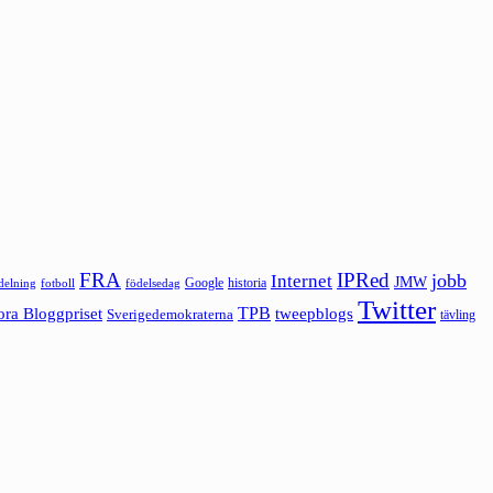
FRA
IPRed
jobb
Internet
JMW
Google
historia
ldelning
fotboll
födelsedag
Twitter
ora Bloggpriset
TPB
tweepblogs
Sverigedemokraterna
tävling