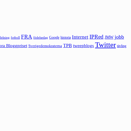
FRA
IPRed
jobb
Internet
JMW
Google
historia
ldelning
fotboll
födelsedag
Twitter
ora Bloggpriset
TPB
tweepblogs
Sverigedemokraterna
tävling