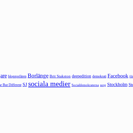
are
Borlänge
Facebook
deepedition
Brit Stakston
bloggosfären
demokrati
fi
sociala medier
SJ
Stockholm
St
 But Different
sorg
Socialdemokraterna