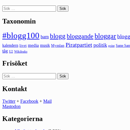
Sök
efter:
Taxonomin
#blogg100
bloggar
blogg
bloggande
blogg
barn
Piratpartiet
politik
kalendern
media
livet
musik
Mymlan
Same Same
präst
tåg
U2
Wikileaks
Frisöket
Sök
efter:
Kontakt
Twitter
+
Facebook
+
Mail
Mastodon
Kategorierna