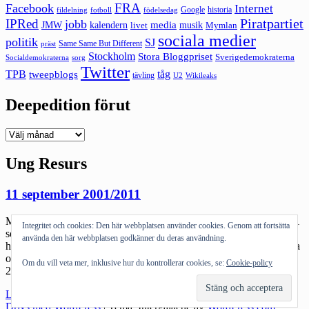
FRA
Facebook
Internet
Google
historia
fildelning
fotboll
födelsedag
Piratpartiet
IPRed
jobb
kalendern
media
JMW
livet
musik
Mymlan
sociala medier
politik
SJ
Same Same But Different
präst
Stockholm
Stora Bloggpriset
Sverigedemokraterna
sorg
Socialdemokraterna
Twitter
TPB
tåg
tweepblogs
tävling
U2
Wikileaks
Deepedition förut
Deepedition
förut
Ung Resurs
11 september 2001/2011
Många kommer att göra diverse analyser om vad som hänt sedan 11
Integritet och cookies: Den här webbplatsen använder cookies. Genom att fortsätta
september 2001. Många minns den dagen idag. Tio år, det är ett
använda den här webbplatsen godkänner du deras användning.
hack i tiden – som vi behöver för att minnas och för att kunna skapa
ordning i vår verklighetsbild (läs gärna mina tidigare årsposter:
Om du vill veta mer, inklusive hur du kontrollerar cookies, se:
Cookie-policy
2005, 2006, 2009 och 2010 Själv fick jag hjälp att […]
"11
Läs mer
september
Drivs med WordPress
|
Tema: Intergalactic av
WordPress.com
.