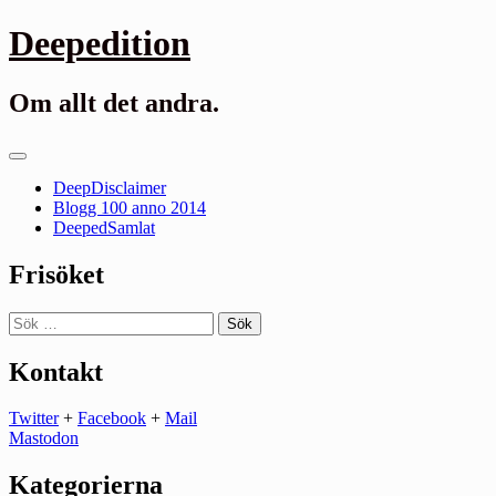
Gå
Deepedition
till
innehåll
Om allt det andra.
Primär
meny
DeepDisclaimer
Blogg 100 anno 2014
DeepedSamlat
Frisöket
Sök
efter:
Kontakt
Twitter
+
Facebook
+
Mail
Mastodon
Kategorierna