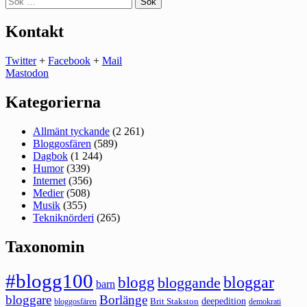
efter:
Kontakt
Twitter
+
Facebook
+
Mail
Mastodon
Kategorierna
Allmänt tyckande
(2 261)
Bloggosfären
(589)
Dagbok
(1 244)
Humor
(339)
Internet
(356)
Medier
(508)
Musik
(355)
Tekniknörderi
(265)
Taxonomin
#blogg100
bloggar
blogg
bloggande
barn
bloggare
Borlänge
deepedition
Brit Stakston
bloggosfären
demokrati