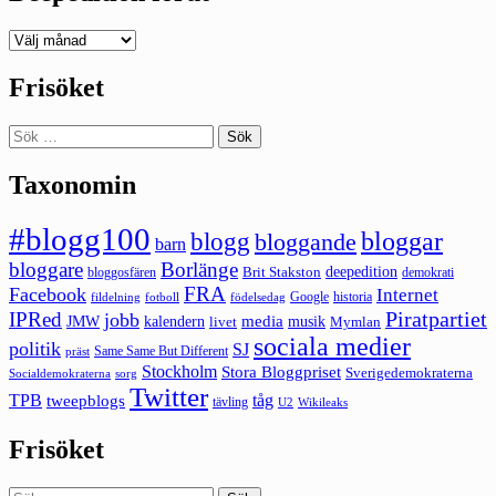
Deepedition
förut
Frisöket
Sök
efter:
Taxonomin
#blogg100
bloggar
blogg
bloggande
barn
bloggare
Borlänge
deepedition
Brit Stakston
bloggosfären
demokrati
FRA
Facebook
Internet
Google
historia
fildelning
fotboll
födelsedag
Piratpartiet
IPRed
jobb
kalendern
media
JMW
livet
musik
Mymlan
sociala medier
politik
SJ
Same Same But Different
präst
Stockholm
Stora Bloggpriset
Sverigedemokraterna
sorg
Socialdemokraterna
Twitter
TPB
tåg
tweepblogs
tävling
U2
Wikileaks
Frisöket
Sök