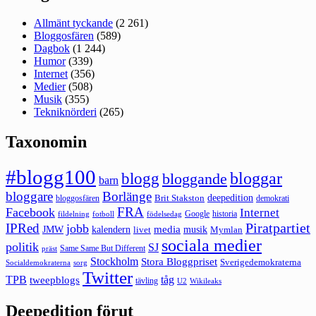
Allmänt tyckande
(2 261)
Bloggosfären
(589)
Dagbok
(1 244)
Humor
(339)
Internet
(356)
Medier
(508)
Musik
(355)
Tekniknörderi
(265)
Taxonomin
#blogg100
bloggar
blogg
bloggande
barn
bloggare
Borlänge
deepedition
Brit Stakston
bloggosfären
demokrati
FRA
Facebook
Internet
Google
historia
fildelning
fotboll
födelsedag
Piratpartiet
IPRed
jobb
kalendern
media
JMW
livet
musik
Mymlan
sociala medier
politik
SJ
Same Same But Different
präst
Stockholm
Stora Bloggpriset
Sverigedemokraterna
sorg
Socialdemokraterna
Twitter
TPB
tåg
tweepblogs
tävling
U2
Wikileaks
Deepedition förut