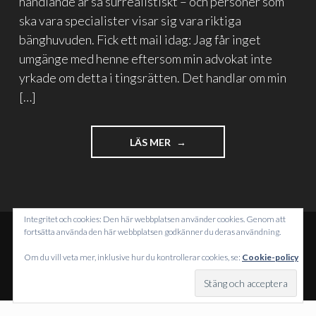
handlande är så surrealistiskt – och personer som
ska vara specialister visar sig vara riktiga
bänghuvuden. Fick ett mail idag: Jag får inget
umgänge med henne eftersom min advokat inte
yrkade om detta i tingsrätten. Det handlar om min
[…]
"BARNET,
LÄS MER
MYNDIGHETERNA
OCH
ADVOKATERNA"
Integritet och cookies: Den här webbplatsen använder cookies. Genom att
fortsätta använda den här webbplatsen godkänner du deras användning.
DRIVS MED WORDPRESS
Om du vill veta mer, inklusive hur du kontrollerar cookies, se:
Cookie-policy
TEMA: INTERGALACTIC AV
WORDPRESS.COM
.