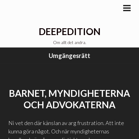
Gå
till
PRI
MEN
innehåll
DEEPEDITION
Om allt det andra.
Umgängesrätt
BARNET, MYNDIGHETERNA
OCH ADVOKATERNA
Ni vet den där känslan av arg frustration. Att inte
kunna göra något. Och när myndigheternas