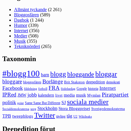
Allmänt tyckande
(2 261)
Bloggosfären
(589)
Dagbok
(1 244)
Humor
(339)
Internet
(356)
Medier
(508)
Musik
(355)
Tekniknörderi
(265)
Taxonomin
#blogg100
bloggar
blogg
bloggande
barn
bloggare
Borlänge
deepedition
Brit Stakston
bloggosfären
demokrati
FRA
Facebook
Internet
Google
historia
fildelning
fotboll
födelsedag
Piratpartiet
IPRed
jobb
kalendern
media
JMW
livet
musik
Mymlan
sociala medier
politik
SJ
Same Same But Different
präst
Stockholm
Stora Bloggpriset
Sverigedemokraterna
sorg
Socialdemokraterna
Twitter
TPB
tåg
tweepblogs
tävling
U2
Wikileaks
Deepedition förut