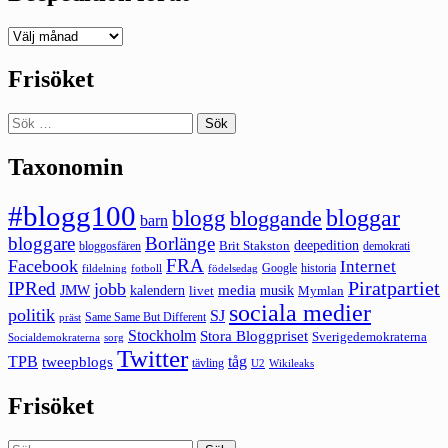
Deepedition
förut
Frisöket
Sök
efter:
Taxonomin
#blogg100
bloggar
blogg
bloggande
barn
bloggare
Borlänge
deepedition
Brit Stakston
bloggosfären
demokrati
FRA
Facebook
Internet
Google
historia
fildelning
fotboll
födelsedag
Piratpartiet
IPRed
jobb
kalendern
media
JMW
livet
musik
Mymlan
sociala medier
politik
SJ
Same Same But Different
präst
Stockholm
Stora Bloggpriset
Sverigedemokraterna
sorg
Socialdemokraterna
Twitter
TPB
tåg
tweepblogs
tävling
U2
Wikileaks
Frisöket
Sök