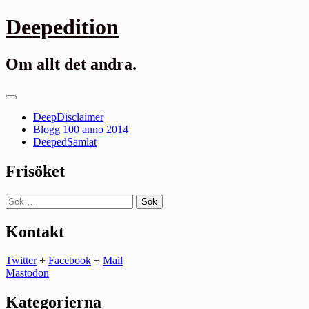
Gå
Deepedition
till
innehåll
Om allt det andra.
Primär
meny
DeepDisclaimer
Blogg 100 anno 2014
DeepedSamlat
Frisöket
Sök
efter:
Kontakt
Twitter
+
Facebook
+
Mail
Mastodon
Kategorierna