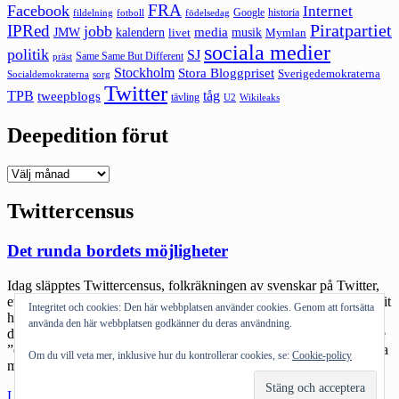
FRA
Facebook
Internet
Google
historia
fildelning
fotboll
födelsedag
Piratpartiet
IPRed
jobb
kalendern
media
JMW
livet
musik
Mymlan
sociala medier
politik
SJ
Same Same But Different
präst
Stockholm
Stora Bloggpriset
Sverigedemokraterna
sorg
Socialdemokraterna
Twitter
TPB
tåg
tweepblogs
tävling
U2
Wikileaks
Deepedition förut
Deepedition
förut
Twittercensus
Det runda bordets möjligheter
Idag släpptes Twittercensus, folkräkningen av svenskar på Twitter,
ett fantastiskt jobb av @hampusbrynolf. Diskussionen har alltid varit
Integritet och cookies: Den här webbplatsen använder cookies. Genom att fortsätta
hur mycket elit det finns på Twitter, hur kan sociala medier bli mer
använda den här webbplatsen godkänner du deras användning.
demokratiskt. En del av undersökningen visar att idag är det mindre
”elit” och mer medelsvensson som börjar att twittra. Idén om sociala
Om du vill veta mer, inklusive hur du kontrollerar cookies, se:
Cookie-policy
medier som ett […]
"Det
Läs mer