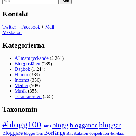
efter:
Kontakt
Twitter
+
Facebook
+
Mail
Mastodon
Kategorierna
Allmänt tyckande
(2 261)
Bloggosfären
(589)
Dagbok
(1 244)
Humor
(339)
Internet
(356)
Medier
(508)
Musik
(355)
Tekniknörderi
(265)
Taxonomin
#blogg100
bloggar
blogg
bloggande
barn
bloggare
Borlänge
deepedition
Brit Stakston
bloggosfären
demokrati