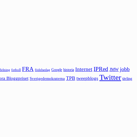
FRA
IPRed
jobb
Internet
JMW
Google
historia
ldelning
fotboll
födelsedag
Twitter
ora Bloggpriset
TPB
tweepblogs
Sverigedemokraterna
tävling