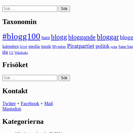
Sök
efter:
Taxonomin
#blogg100
bloggar
blogg
bloggande
blogg
barn
Piratpartiet
politik
kalendern
media
livet
musik
Mymlan
Same Same
präst
tåg
U2
Wikileaks
Frisöket
Sök
efter:
Kontakt
Twitter
+
Facebook
+
Mail
Mastodon
Kategorierna