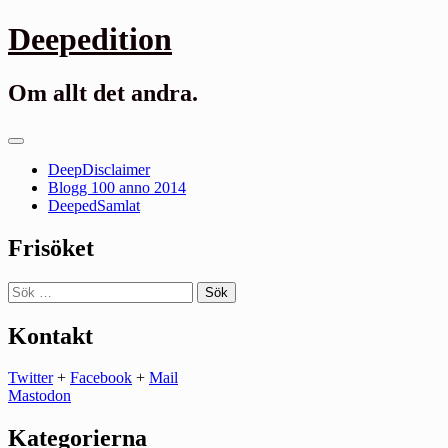
Gå
Deepedition
till
innehåll
Om allt det andra.
Primär
meny
DeepDisclaimer
Blogg 100 anno 2014
DeepedSamlat
Frisöket
Sök
efter:
Kontakt
Twitter
+
Facebook
+
Mail
Mastodon
Kategorierna