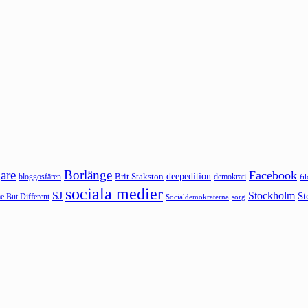
are
Borlänge
Facebook
deepedition
Brit Stakston
bloggosfären
demokrati
fi
sociala medier
SJ
Stockholm
St
 But Different
sorg
Socialdemokraterna