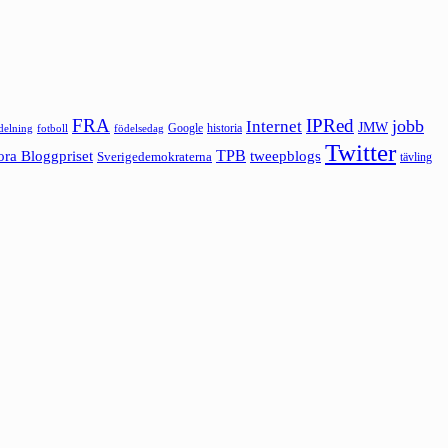
FRA
IPRed
jobb
Internet
JMW
Google
historia
ldelning
fotboll
födelsedag
Twitter
ora Bloggpriset
TPB
tweepblogs
Sverigedemokraterna
tävling