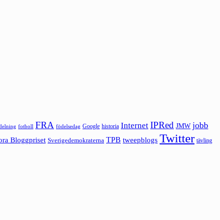
FRA
IPRed
jobb
Internet
JMW
Google
historia
ldelning
fotboll
födelsedag
Twitter
ora Bloggpriset
TPB
tweepblogs
Sverigedemokraterna
tävling