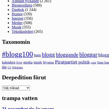
Allmänt tyckande
(2 261)
Bloggosfären
(589)
Dagbok
(1 244)
Humor
(339)
Internet
(356)
Medier
(508)
Musik
(355)
Tekniknörderi
(265)
Taxonomin
#blogg100
bloggar
blogg
bloggande
blogg
barn
Piratpartiet
politik
kalendern
media
livet
musik
Mymlan
Same Same
präst
tåg
U2
Wikileaks
Deepedition förut
Deepedition
förut
trampa vatten
21 november tio år senare