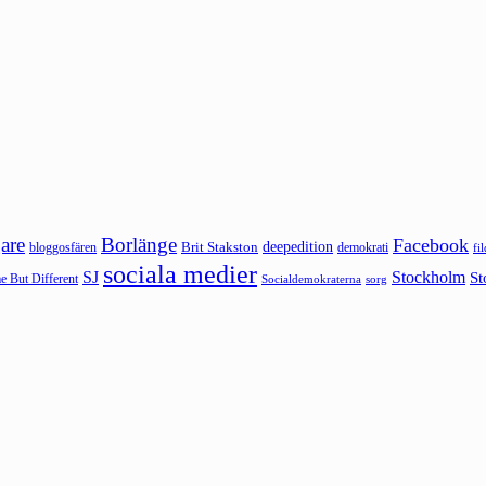
are
Borlänge
Facebook
deepedition
Brit Stakston
bloggosfären
demokrati
fi
sociala medier
SJ
Stockholm
St
 But Different
sorg
Socialdemokraterna