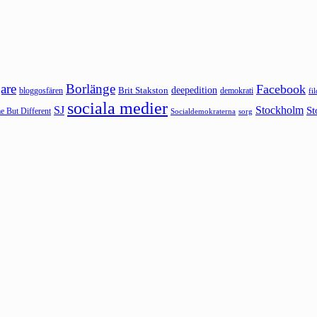
are
Borlänge
Facebook
deepedition
Brit Stakston
bloggosfären
demokrati
fi
sociala medier
SJ
Stockholm
St
 But Different
sorg
Socialdemokraterna