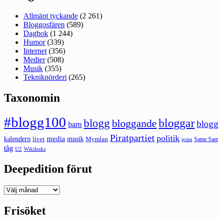
Allmänt tyckande
(2 261)
Bloggosfären
(589)
Dagbok
(1 244)
Humor
(339)
Internet
(356)
Medier
(508)
Musik
(355)
Tekniknörderi
(265)
Taxonomin
#blogg100
bloggar
blogg
bloggande
blogg
barn
Piratpartiet
politik
kalendern
media
livet
musik
Mymlan
Same Same
präst
tåg
U2
Wikileaks
Deepedition förut
Deepedition
förut
Frisöket