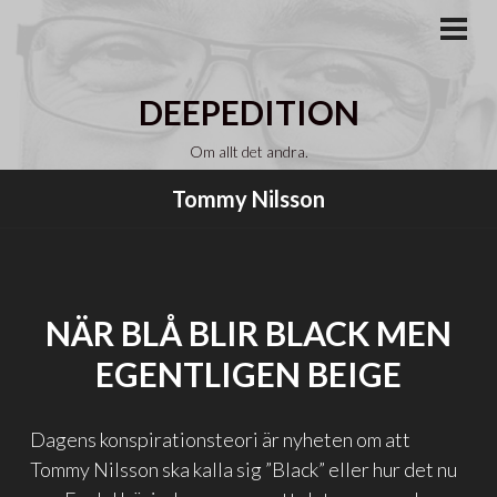
Gå
till
PRI
MEN
innehåll
DEEPEDITION
Om allt det andra.
Tommy Nilsson
NÄR BLÅ BLIR BLACK MEN
EGENTLIGEN BEIGE
Dagens konspirationsteori är nyheten om att
Tommy Nilsson ska kalla sig ”Black” eller hur det nu