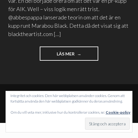
var. En del började orera om att det var en pr-kupp
för AIK. Well – viss logik men rätt trist.
@abbespappa lanserade teorin om att det är en
kupp runt Marabou Black. Detta då det visat sig att
blacktheartist.com […]
"NÄR
LÄS MER
BLÅ
BLIR
BLACK
MEN
EGENTLIGEN
BEIGE"
Integritet och cookies: Den här webbplatsen använder cookies. Genom att
DRIVS MED WORDPRESS
fortsätta använda den här webbplatsen godkänner du deras användning.
TEMA: INTERGALACTIC AV
WORDPRESS.COM
.
Om du vill veta mer, inklusive hur du kontrollerar cookies, se:
Cookie-policy