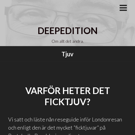
Gå
till
PRI
MEN
innehåll
DEEPEDITION
Om allt det andra.
Tjuv
VARFÖR HETER DET
FICKTJUV?
Vi satt och läste nån reseguide inför Londonresan
och enligt den är det mycket ”ficktjuvar” på