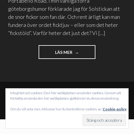
Portabello Road. I min vanliga torra
göteborgshumor förklarade jag för Solstickan att
de snor fickor som fan där. Och rent ärligt kan man
fundera över ordet ficktjuv – eller som det heter
”fickstöld”. Varför heter det just det? Vi […]
"VARFÖR
LÄS MER
HETER
DET
FICKTJUV?"
Integritet och cookies: Den här webbplatsen använder cookies. Genom att
DRIVS MED WORDPRESS
fortsätta använda den här webbplatsen godkänner du deras användning.
TEMA: INTERGALACTIC AV
WORDPRESS.COM
.
Om du vill veta mer, inklusive hur du kontrollerar cookies, se:
Cookie-policy