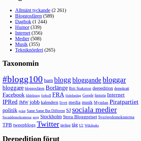
Allmänt tyckande
(2 261)
Bloggosfären
(589)
Dagbok
(1 244)
Humor
(339)
Internet
(356)
Medier
(508)
Musik
(355)
Tekniknörderi
(265)
Taxonomin
#blogg100
bloggar
blogg
bloggande
barn
bloggare
Borlänge
deepedition
Brit Stakston
bloggosfären
demokrati
FRA
Facebook
Internet
Google
historia
fildelning
fotboll
födelsedag
Piratpartiet
IPRed
jobb
kalendern
media
JMW
livet
musik
Mymlan
sociala medier
politik
SJ
Same Same But Different
präst
Stockholm
Stora Bloggpriset
Sverigedemokraterna
sorg
Socialdemokraterna
Twitter
TPB
tåg
tweepblogs
tävling
U2
Wikileaks
Deepedition förut