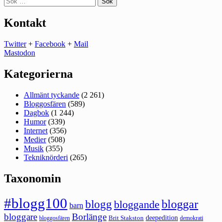
efter:
Kontakt
Twitter
+
Facebook
+
Mail
Mastodon
Kategorierna
Allmänt tyckande
(2 261)
Bloggosfären
(589)
Dagbok
(1 244)
Humor
(339)
Internet
(356)
Medier
(508)
Musik
(355)
Tekniknörderi
(265)
Taxonomin
#blogg100
bloggar
blogg
bloggande
barn
bloggare
Borlänge
deepedition
Brit Stakston
bloggosfären
demokrati