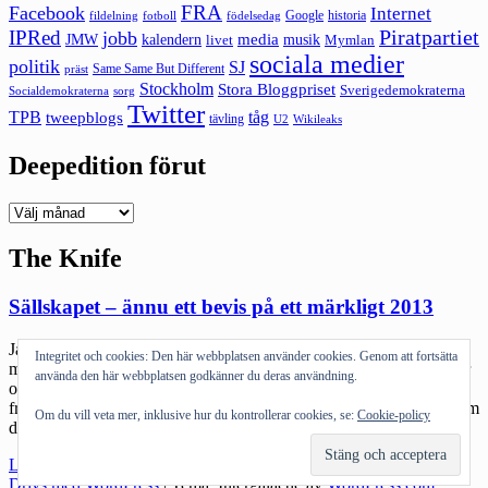
FRA
Facebook
Internet
Google
historia
fildelning
fotboll
födelsedag
Piratpartiet
IPRed
jobb
kalendern
media
JMW
livet
musik
Mymlan
sociala medier
politik
SJ
Same Same But Different
präst
Stockholm
Stora Bloggpriset
Sverigedemokraterna
sorg
Socialdemokraterna
Twitter
TPB
tåg
tweepblogs
tävling
U2
Wikileaks
Deepedition förut
Deepedition
förut
The Knife
Sällskapet – ännu ett bevis på ett märkligt 2013
Jag har sagt det förut och säger det igen: 2013 måste vara det
Integritet och cookies: Den här webbplatsen använder cookies. Genom att fortsätta
märkligaste musikåret på mycket länge. Och det gäller nog mest för
använda den här webbplatsen godkänner du deras användning.
oss som, well, är lite till åren komna. För det dyker upp nya skivor
från band som man trott försvunnit, skivor som är just så där bra som
Om du vill veta mer, inklusive hur du kontrollerar cookies, se:
Cookie-policy
de tidigare var. […]
"Sällskapet
Läs mer
–
Drivs med WordPress
|
Tema: Intergalactic av
WordPress.com
.