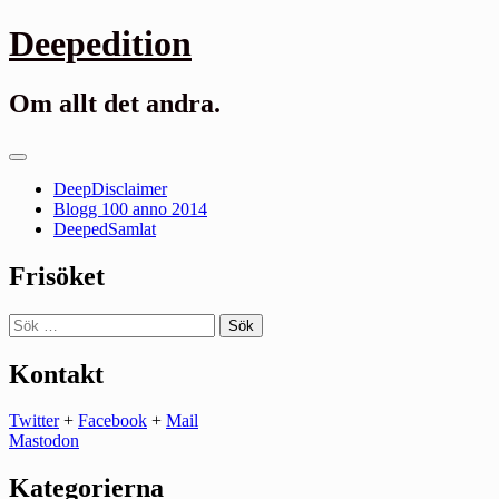
Gå
Deepedition
till
innehåll
Om allt det andra.
Primär
meny
DeepDisclaimer
Blogg 100 anno 2014
DeepedSamlat
Frisöket
Sök
efter:
Kontakt
Twitter
+
Facebook
+
Mail
Mastodon
Kategorierna