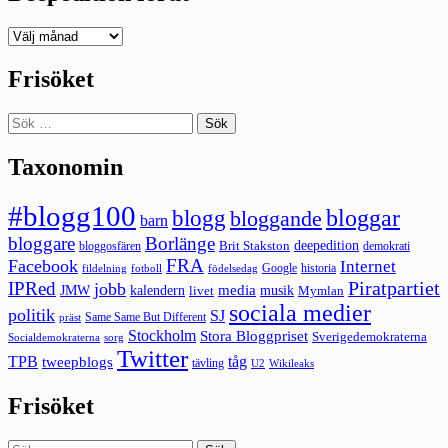
Deepedition
förut
Frisöket
Sök
efter:
Taxonomin
#blogg100
bloggar
blogg
bloggande
barn
bloggare
Borlänge
deepedition
Brit Stakston
bloggosfären
demokrati
FRA
Facebook
Internet
Google
historia
fildelning
fotboll
födelsedag
Piratpartiet
IPRed
jobb
kalendern
media
JMW
livet
musik
Mymlan
sociala medier
politik
SJ
Same Same But Different
präst
Stockholm
Stora Bloggpriset
Sverigedemokraterna
sorg
Socialdemokraterna
Twitter
TPB
tåg
tweepblogs
tävling
U2
Wikileaks
Frisöket
Sök