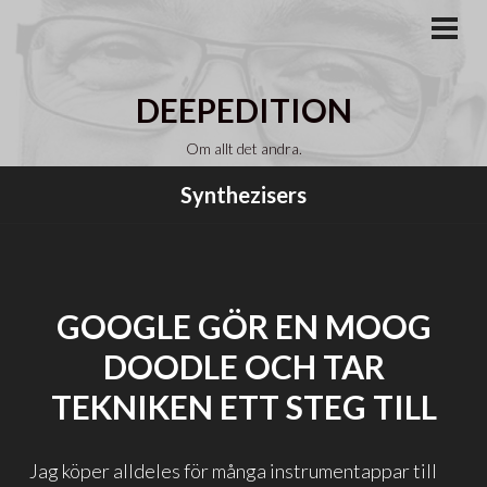
Gå
till
PRI
MEN
innehåll
DEEPEDITION
Om allt det andra.
Synthezisers
GOOGLE GÖR EN MOOG
DOODLE OCH TAR
TEKNIKEN ETT STEG TILL
Jag köper alldeles för många instrumentappar till