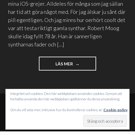
mina iOS-grejer. Alldeles för många som jag sällan
har tid att göra något med. För jag älskar ju sånt där
pill egentligen. Och jag minns hur oerhört coolt det
var att testa riktigt gamla synthar. Robert Moog
skulle idag fyllt 78 år. Han är sannerligen
syntharnas fader och […]
"GOOGLE
LÄS MER
GÖR
EN
MOOG
DOODLE
Integritet och cookies: Den här webbplatsen använder cookies. Genom att
OCH
fortsätta använda den här webbplatsen godkänner du deras användning.
TAR
TEKNIKEN
DRIVS MED WORDPRESS
Om du vill veta mer, inklusive hur du kontrollerar cookies, se:
Cookie-policy
ETT
TEMA: INTERGALACTIC AV
WORDPRESS.COM
.
STEG
TILL"