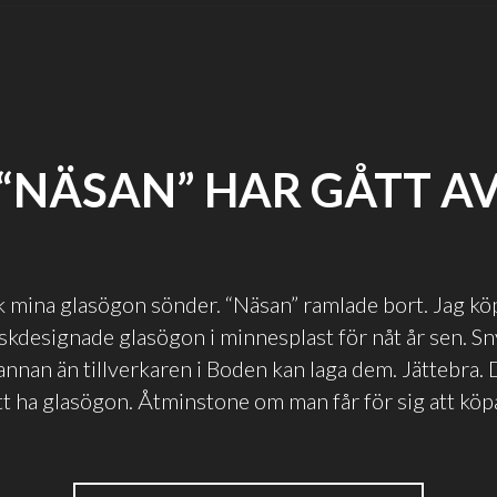
“NÄSAN” HAR GÅTT A
ck mina glasögon sönder. “Näsan” ramlade bort. Jag köp
skdesignade glasögon i minnesplast för nåt år sen. Sn
annan än tillverkaren i Boden kan laga dem. Jättebra. D
att ha glasögon. Åtminstone om man får för sig att köp