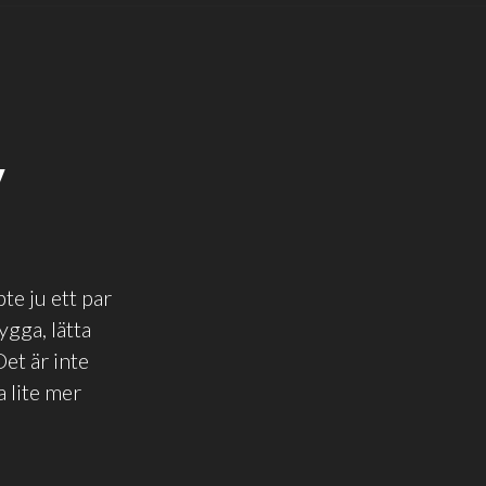
V
te ju ett par
ygga, lätta
et är inte
a lite mer