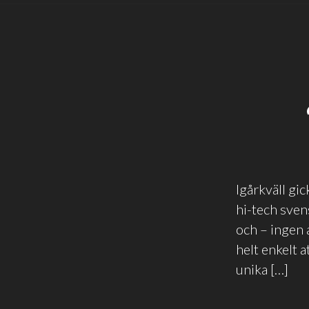
Igårkväll gi
hi-tech sven
och – ingen 
helt enkelt 
unika […]