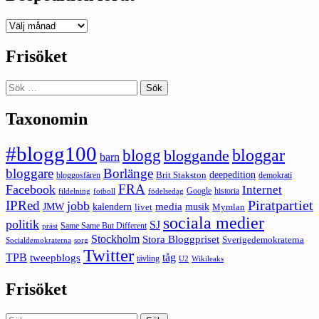
Deepedition
förut
Frisöket
Sök
efter:
Taxonomin
#blogg100
bloggar
blogg
bloggande
barn
bloggare
Borlänge
deepedition
Brit Stakston
bloggosfären
demokrati
FRA
Facebook
Internet
Google
historia
fildelning
fotboll
födelsedag
Piratpartiet
IPRed
jobb
kalendern
media
JMW
livet
musik
Mymlan
sociala medier
politik
SJ
Same Same But Different
präst
Stockholm
Stora Bloggpriset
Sverigedemokraterna
sorg
Socialdemokraterna
Twitter
TPB
tåg
tweepblogs
tävling
U2
Wikileaks
Frisöket
Sök