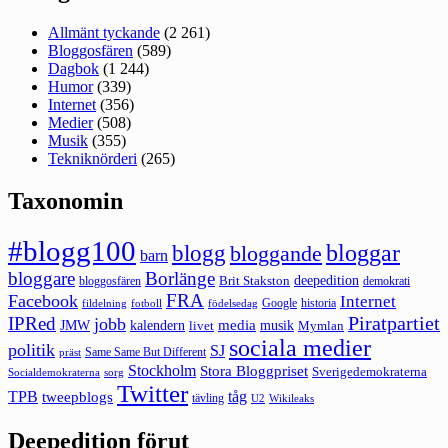
Allmänt tyckande
(2 261)
Bloggosfären
(589)
Dagbok
(1 244)
Humor
(339)
Internet
(356)
Medier
(508)
Musik
(355)
Tekniknörderi
(265)
Taxonomin
#blogg100
bloggar
blogg
bloggande
barn
bloggare
Borlänge
deepedition
Brit Stakston
bloggosfären
demokrati
FRA
Facebook
Internet
Google
historia
fildelning
fotboll
födelsedag
Piratpartiet
IPRed
jobb
kalendern
media
JMW
livet
musik
Mymlan
sociala medier
politik
SJ
Same Same But Different
präst
Stockholm
Stora Bloggpriset
Sverigedemokraterna
sorg
Socialdemokraterna
Twitter
TPB
tåg
tweepblogs
tävling
U2
Wikileaks
Deepedition förut