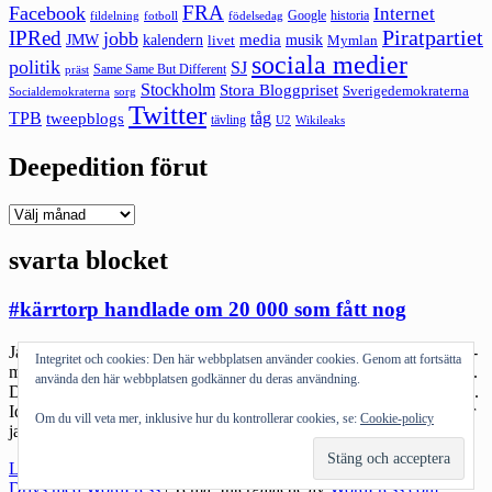
FRA
Facebook
Internet
Google
historia
fildelning
fotboll
födelsedag
Piratpartiet
IPRed
jobb
kalendern
media
JMW
livet
musik
Mymlan
sociala medier
politik
SJ
Same Same But Different
präst
Stockholm
Stora Bloggpriset
Sverigedemokraterna
sorg
Socialdemokraterna
Twitter
TPB
tåg
tweepblogs
tävling
U2
Wikileaks
Deepedition förut
Deepedition
förut
svarta blocket
#kärrtorp handlade om 20 000 som fått nog
Jag är ingen tillskyndare av demonstrationer som något sorts ”bästa-
Integritet och cookies: Den här webbplatsen använder cookies. Genom att fortsätta
man-kan-göra”. Manifestationer har sin plats i ett politiskt spektrum.
använda den här webbplatsen godkänner du deras användning.
Det är ett av flera verktyg. Jag har demonstrerat i min dag. Jösses ja.
Idag väljer jag andra verktyg. Som jag tror passar mig bättre. Sen är
Om du vill veta mer, inklusive hur du kontrollerar cookies, se:
Cookie-policy
jag ju libertarian. I ögonen hos en del åt vänster […]
"#kärrtorp
Läs mer
handlade
Drivs med WordPress
|
Tema: Intergalactic av
WordPress.com
.