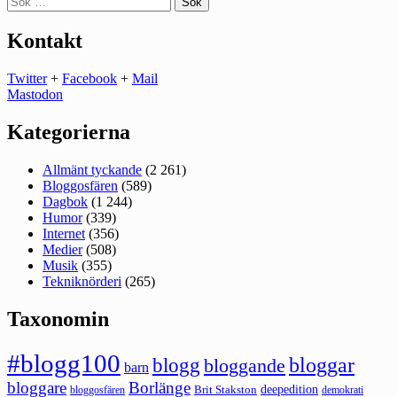
efter:
Kontakt
Twitter
+
Facebook
+
Mail
Mastodon
Kategorierna
Allmänt tyckande
(2 261)
Bloggosfären
(589)
Dagbok
(1 244)
Humor
(339)
Internet
(356)
Medier
(508)
Musik
(355)
Tekniknörderi
(265)
Taxonomin
#blogg100
bloggar
blogg
bloggande
barn
bloggare
Borlänge
deepedition
Brit Stakston
bloggosfären
demokrati