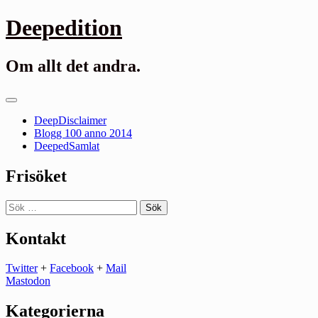
Gå
Deepedition
till
innehåll
Om allt det andra.
Primär
meny
DeepDisclaimer
Blogg 100 anno 2014
DeepedSamlat
Frisöket
Sök
efter:
Kontakt
Twitter
+
Facebook
+
Mail
Mastodon
Kategorierna