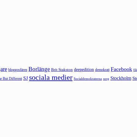
are
Borlänge
Facebook
deepedition
Brit Stakston
bloggosfären
demokrati
fi
sociala medier
SJ
Stockholm
St
 But Different
sorg
Socialdemokraterna