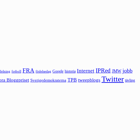
FRA
IPRed
jobb
Internet
JMW
Google
historia
ldelning
fotboll
födelsedag
Twitter
ora Bloggpriset
TPB
tweepblogs
Sverigedemokraterna
tävling