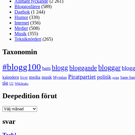
Allmänt tyckande
(2 261)
Bloggosfären
(589)
Dagbok
(1 244)
Humor
(339)
Internet
(356)
Medier
(508)
Musik
(355)
Tekniknörderi
(265)
Taxonomin
#blogg100
bloggar
blogg
bloggande
blogg
barn
Piratpartiet
politik
kalendern
media
livet
musik
Mymlan
Same Same
präst
tåg
U2
Wikileaks
Deepedition förut
Deepedition
förut
svar
Tack!