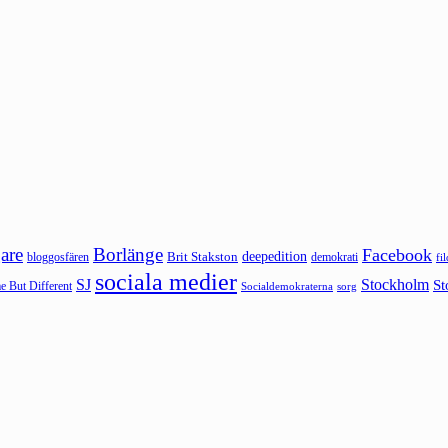
are
Borlänge
Facebook
deepedition
Brit Stakston
bloggosfären
demokrati
fi
sociala medier
SJ
Stockholm
St
 But Different
sorg
Socialdemokraterna