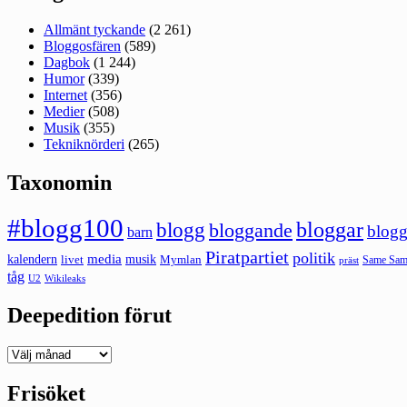
Allmänt tyckande
(2 261)
Bloggosfären
(589)
Dagbok
(1 244)
Humor
(339)
Internet
(356)
Medier
(508)
Musik
(355)
Tekniknörderi
(265)
Taxonomin
#blogg100
bloggar
blogg
bloggande
blogg
barn
Piratpartiet
politik
kalendern
media
livet
musik
Mymlan
Same Same
präst
tåg
U2
Wikileaks
Deepedition förut
Deepedition
förut
Frisöket