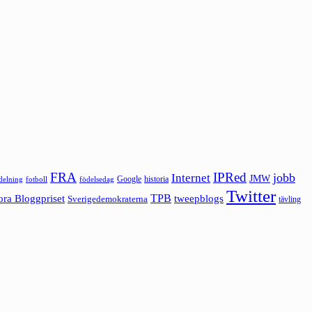
FRA
IPRed
jobb
Internet
JMW
Google
historia
ldelning
fotboll
födelsedag
Twitter
ora Bloggpriset
TPB
tweepblogs
Sverigedemokraterna
tävling