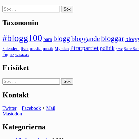
Sök
efter:
Taxonomin
#blogg100
bloggar
blogg
bloggande
blogg
barn
Piratpartiet
politik
kalendern
media
livet
musik
Mymlan
Same Same
präst
tåg
U2
Wikileaks
Frisöket
Sök
efter:
Kontakt
Twitter
+
Facebook
+
Mail
Mastodon
Kategorierna