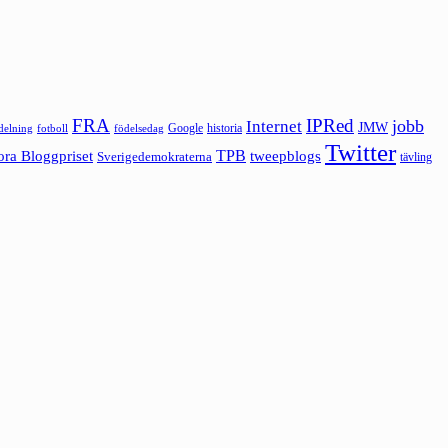
FRA
IPRed
jobb
Internet
JMW
Google
historia
ldelning
fotboll
födelsedag
Twitter
ora Bloggpriset
TPB
tweepblogs
Sverigedemokraterna
tävling