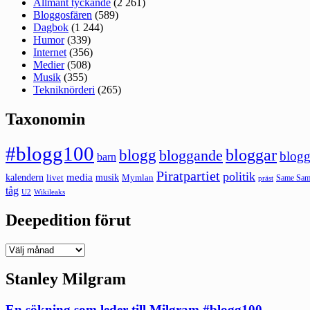
Allmänt tyckande
(2 261)
Bloggosfären
(589)
Dagbok
(1 244)
Humor
(339)
Internet
(356)
Medier
(508)
Musik
(355)
Tekniknörderi
(265)
Taxonomin
#blogg100
bloggar
blogg
bloggande
blogg
barn
Piratpartiet
politik
kalendern
media
livet
musik
Mymlan
Same Same
präst
tåg
U2
Wikileaks
Deepedition förut
Deepedition
förut
Stanley Milgram
En sökning som leder till Milgram #blogg100