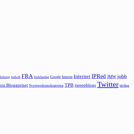
FRA
IPRed
jobb
Internet
JMW
Google
historia
ldelning
fotboll
födelsedag
Twitter
ora Bloggpriset
TPB
tweepblogs
Sverigedemokraterna
tävling