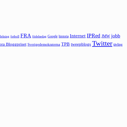
FRA
IPRed
jobb
Internet
JMW
Google
historia
ldelning
fotboll
födelsedag
Twitter
ora Bloggpriset
TPB
tweepblogs
Sverigedemokraterna
tävling