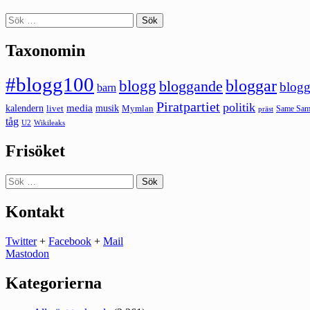
Sök
efter:
Taxonomin
#blogg100
bloggar
blogg
bloggande
blogg
barn
Piratpartiet
politik
kalendern
media
livet
musik
Mymlan
Same Same
präst
tåg
U2
Wikileaks
Frisöket
Sök
efter:
Kontakt
Twitter
+
Facebook
+
Mail
Mastodon
Kategorierna