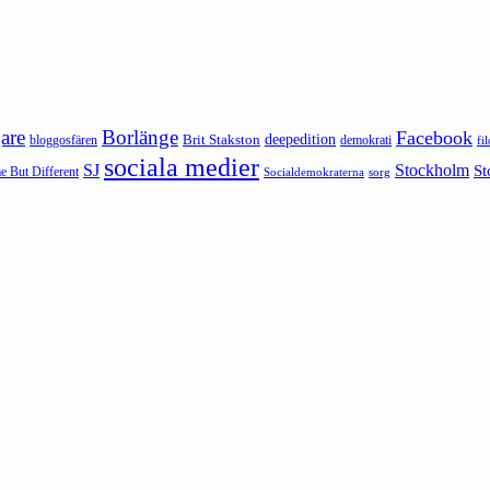
are
Borlänge
Facebook
deepedition
Brit Stakston
bloggosfären
demokrati
fi
sociala medier
SJ
Stockholm
St
 But Different
sorg
Socialdemokraterna