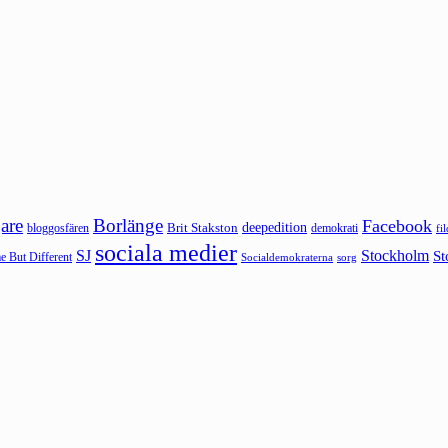
are
Borlänge
Facebook
deepedition
Brit Stakston
bloggosfären
demokrati
fi
sociala medier
SJ
Stockholm
St
 But Different
sorg
Socialdemokraterna