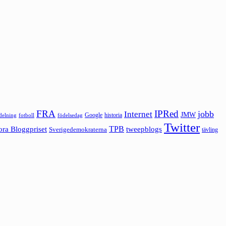
FRA
IPRed
jobb
Internet
JMW
Google
historia
ldelning
fotboll
födelsedag
Twitter
ora Bloggpriset
TPB
tweepblogs
Sverigedemokraterna
tävling