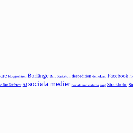
are
Borlänge
Facebook
deepedition
Brit Stakston
bloggosfären
demokrati
fi
sociala medier
SJ
Stockholm
St
 But Different
sorg
Socialdemokraterna