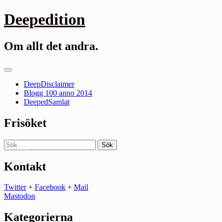
Gå
Deepedition
till
innehåll
Om allt det andra.
Primär
meny
DeepDisclaimer
Blogg 100 anno 2014
DeepedSamlat
Frisöket
Sök
efter:
Kontakt
Twitter
+
Facebook
+
Mail
Mastodon
Kategorierna