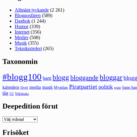
Allmänt tyckande
(2 261)
Bloggosfären
(589)
Dagbok
(1 244)
Humor
(339)
Internet
(356)
Medier
(508)
Musik
(355)
Tekniknörderi
(265)
Taxonomin
#blogg100
bloggar
blogg
bloggande
blogg
barn
Piratpartiet
politik
kalendern
media
livet
musik
Mymlan
Same Same
präst
tåg
U2
Wikileaks
Deepedition förut
Deepedition
förut
Frisöket