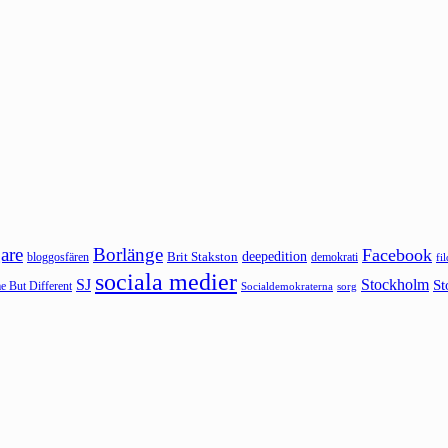
are
Borlänge
Facebook
deepedition
Brit Stakston
bloggosfären
demokrati
fi
sociala medier
SJ
Stockholm
St
 But Different
sorg
Socialdemokraterna