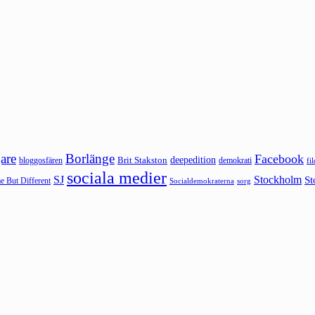
are
Borlänge
Facebook
deepedition
Brit Stakston
bloggosfären
demokrati
fi
sociala medier
SJ
Stockholm
St
 But Different
sorg
Socialdemokraterna