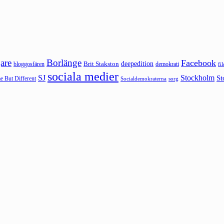
are
Borlänge
Facebook
deepedition
Brit Stakston
bloggosfären
demokrati
fi
sociala medier
SJ
Stockholm
St
 But Different
sorg
Socialdemokraterna