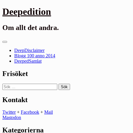
Gå
Deepedition
till
innehåll
Om allt det andra.
Primär
meny
DeepDisclaimer
Blogg 100 anno 2014
DeepedSamlat
Frisöket
Sök
efter:
Kontakt
Twitter
+
Facebook
+
Mail
Mastodon
Kategorierna