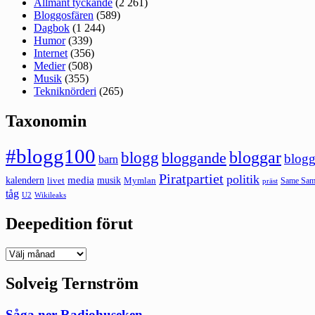
Allmänt tyckande
(2 261)
Bloggosfären
(589)
Dagbok
(1 244)
Humor
(339)
Internet
(356)
Medier
(508)
Musik
(355)
Tekniknörderi
(265)
Taxonomin
#blogg100
bloggar
blogg
bloggande
blogg
barn
Piratpartiet
politik
kalendern
media
livet
musik
Mymlan
Same Same
präst
tåg
U2
Wikileaks
Deepedition förut
Deepedition
förut
Solveig Ternström
Såga ner Radiohuseken