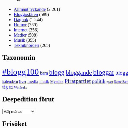
Allmänt tyckande
(2 261)
Bloggosfären
(589)
Dagbok
(1 244)
Humor
(339)
Internet
(356)
Medier
(508)
Musik
(355)
Tekniknörderi
(265)
Taxonomin
#blogg100
bloggar
blogg
bloggande
blogg
barn
Piratpartiet
politik
kalendern
media
livet
musik
Mymlan
Same Same
präst
tåg
U2
Wikileaks
Deepedition förut
Deepedition
förut
Frisöket