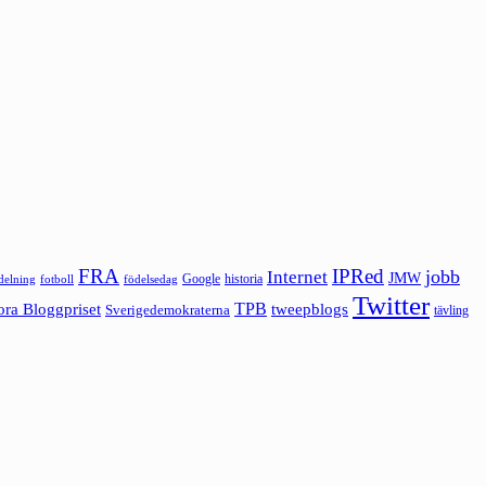
FRA
IPRed
jobb
Internet
JMW
Google
historia
ldelning
fotboll
födelsedag
Twitter
ora Bloggpriset
TPB
tweepblogs
Sverigedemokraterna
tävling