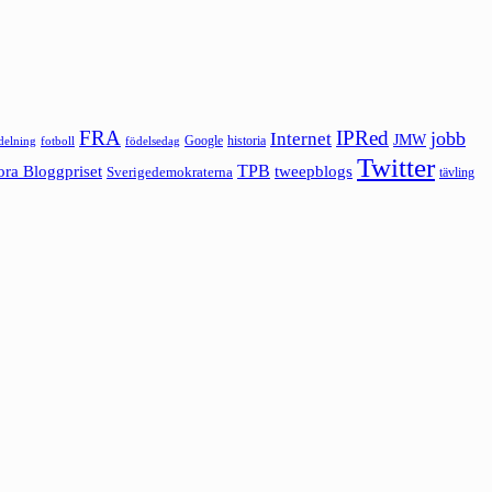
FRA
IPRed
jobb
Internet
JMW
Google
historia
ldelning
fotboll
födelsedag
Twitter
ora Bloggpriset
TPB
tweepblogs
Sverigedemokraterna
tävling