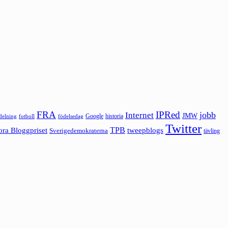
FRA
IPRed
jobb
Internet
JMW
Google
historia
ldelning
fotboll
födelsedag
Twitter
ora Bloggpriset
TPB
tweepblogs
Sverigedemokraterna
tävling