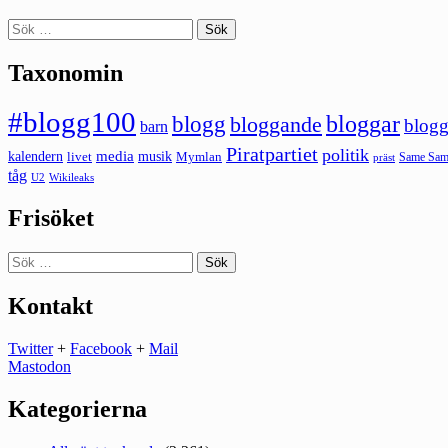
Sök
efter:
Taxonomin
#blogg100
bloggar
blogg
bloggande
blogg
barn
Piratpartiet
politik
kalendern
media
livet
musik
Mymlan
Same Same
präst
tåg
U2
Wikileaks
Frisöket
Sök
efter:
Kontakt
Twitter
+
Facebook
+
Mail
Mastodon
Kategorierna