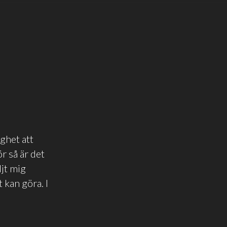
ghet att
r så är det
ljt mig
 kan göra. I