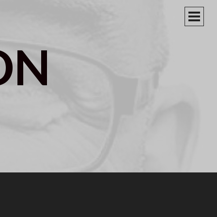
PRIM
MEN
ON