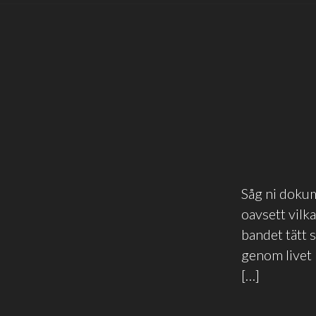
Såg ni doku
oavsett vilk
bandet tätt 
genom livet 
[…]