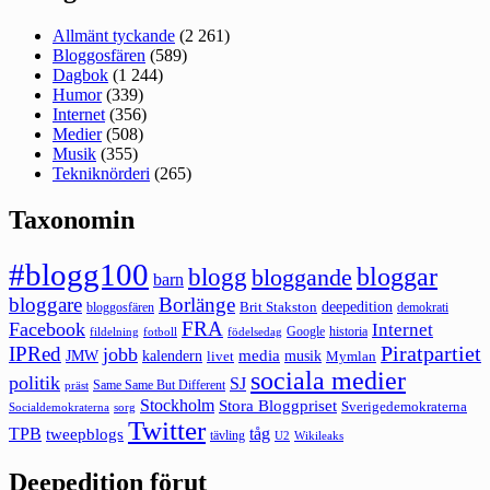
Allmänt tyckande
(2 261)
Bloggosfären
(589)
Dagbok
(1 244)
Humor
(339)
Internet
(356)
Medier
(508)
Musik
(355)
Tekniknörderi
(265)
Taxonomin
#blogg100
bloggar
blogg
bloggande
barn
bloggare
Borlänge
deepedition
Brit Stakston
bloggosfären
demokrati
FRA
Facebook
Internet
Google
historia
fildelning
fotboll
födelsedag
Piratpartiet
IPRed
jobb
kalendern
media
JMW
livet
musik
Mymlan
sociala medier
politik
SJ
Same Same But Different
präst
Stockholm
Stora Bloggpriset
Sverigedemokraterna
sorg
Socialdemokraterna
Twitter
TPB
tåg
tweepblogs
tävling
U2
Wikileaks
Deepedition förut