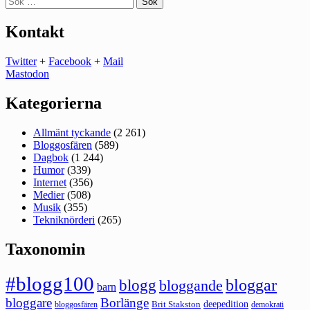
efter:
Kontakt
Twitter
+
Facebook
+
Mail
Mastodon
Kategorierna
Allmänt tyckande
(2 261)
Bloggosfären
(589)
Dagbok
(1 244)
Humor
(339)
Internet
(356)
Medier
(508)
Musik
(355)
Tekniknörderi
(265)
Taxonomin
#blogg100
bloggar
blogg
bloggande
barn
bloggare
Borlänge
deepedition
Brit Stakston
bloggosfären
demokrati