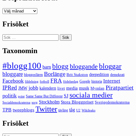
Deepedition
förut
Frisöket
Sök
efter:
Taxonomin
#blogg100
bloggar
blogg
bloggande
barn
bloggare
Borlänge
deepedition
Brit Stakston
bloggosfären
demokrati
FRA
Facebook
Internet
Google
historia
fildelning
fotboll
födelsedag
Piratpartiet
IPRed
jobb
kalendern
media
JMW
livet
musik
Mymlan
sociala medier
politik
SJ
Same Same But Different
präst
Stockholm
Stora Bloggpriset
Sverigedemokraterna
sorg
Socialdemokraterna
Twitter
TPB
tåg
tweepblogs
tävling
U2
Wikileaks
Frisöket
Sök