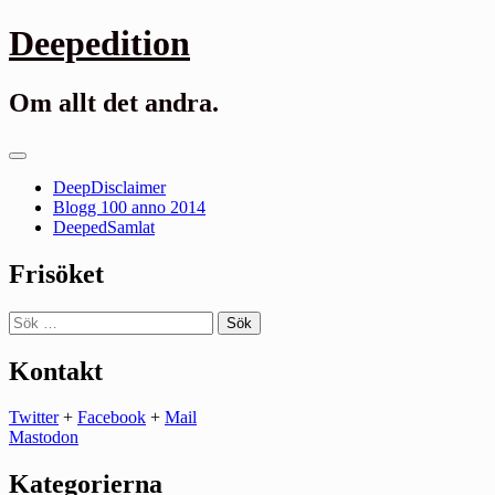
Gå
Deepedition
till
innehåll
Om allt det andra.
Primär
meny
DeepDisclaimer
Blogg 100 anno 2014
DeepedSamlat
Frisöket
Sök
efter:
Kontakt
Twitter
+
Facebook
+
Mail
Mastodon
Kategorierna