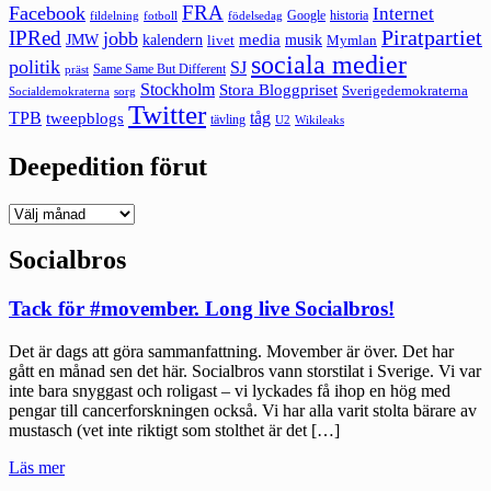
FRA
Facebook
Internet
Google
historia
fildelning
fotboll
födelsedag
Piratpartiet
IPRed
jobb
kalendern
media
JMW
livet
musik
Mymlan
sociala medier
politik
SJ
Same Same But Different
präst
Stockholm
Stora Bloggpriset
Sverigedemokraterna
sorg
Socialdemokraterna
Twitter
TPB
tåg
tweepblogs
tävling
U2
Wikileaks
Deepedition förut
Deepedition
förut
Socialbros
Tack för #movember. Long live Socialbros!
Det är dags att göra sammanfattning. Movember är över. Det har
gått en månad sen det här. Socialbros vann storstilat i Sverige. Vi var
inte bara snyggast och roligast – vi lyckades få ihop en hög med
pengar till cancerforskningen också. Vi har alla varit stolta bärare av
mustasch (vet inte riktigt som stolthet är det […]
"Tack
Läs mer
för