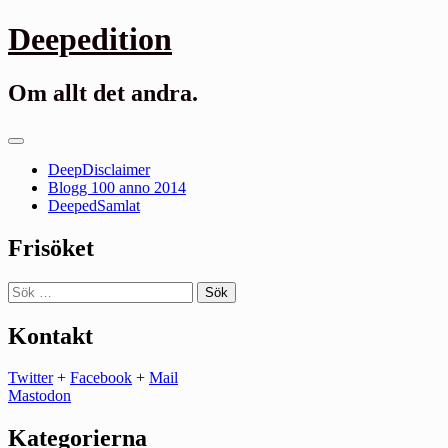
Gå
Deepedition
till
innehåll
Om allt det andra.
Primär
meny
DeepDisclaimer
Blogg 100 anno 2014
DeepedSamlat
Frisöket
Sök
efter:
Kontakt
Twitter
+
Facebook
+
Mail
Mastodon
Kategorierna