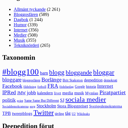
Allmänt tyckande
(2 261)
Bloggosfären
(589)
Dagbok
(1 244)
Humor
(339)
Internet
(356)
Medier
(508)
Musik
(355)
Tekniknörderi
(265)
Taxonomin
#blogg100
bloggar
blogg
bloggande
barn
bloggare
Borlänge
deepedition
Brit Stakston
bloggosfären
demokrati
FRA
Facebook
Internet
Google
historia
fildelning
fotboll
födelsedag
Piratpartiet
IPRed
jobb
kalendern
media
JMW
livet
musik
Mymlan
sociala medier
politik
SJ
Same Same But Different
präst
Stockholm
Stora Bloggpriset
Sverigedemokraterna
sorg
Socialdemokraterna
Twitter
TPB
tåg
tweepblogs
tävling
U2
Wikileaks
Deepedition förut