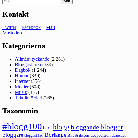
efter:
Kontakt
Twitter
+
Facebook
+
Mail
Mastodon
Kategorierna
Allmänt tyckande
(2 261)
Bloggosfären
(589)
Dagbok
(1 244)
Humor
(339)
Internet
(356)
Medier
(508)
Musik
(355)
Tekniknörderi
(265)
Taxonomin
#blogg100
bloggar
blogg
bloggande
barn
bloggare
Borlänge
deepedition
Brit Stakston
bloggosfären
demokrati