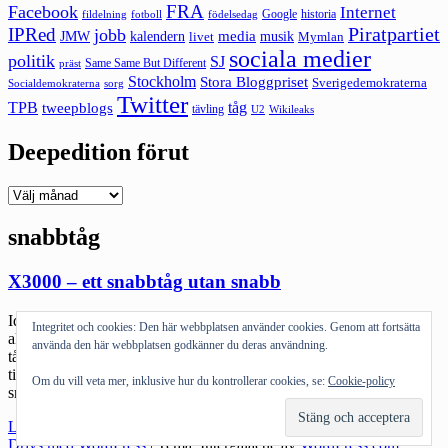
FRA
Facebook
Internet
Google
historia
fildelning
fotboll
födelsedag
Piratpartiet
IPRed
jobb
kalendern
media
JMW
livet
musik
Mymlan
sociala medier
politik
SJ
Same Same But Different
präst
Stockholm
Stora Bloggpriset
Sverigedemokraterna
sorg
Socialdemokraterna
Twitter
TPB
tåg
tweepblogs
tävling
U2
Wikileaks
Deepedition förut
Deepedition
förut
snabbtåg
X3000 – ett snabbtåg utan snabb
Idag var det dags att ta tåget igen. Det är ju för mig den vanligaste
Integritet och cookies: Den här webbplatsen använder cookies. Genom att fortsätta
aktiviteten under fyra år. Jag har spenderat ohemult mycket tid på
använda den här webbplatsen godkänner du deras användning.
tåg. Jag har haft med SJ att göra förr om man säger. Spenderade lite
tid med att försöka utröna hur det egentligen står till med de nya
Om du vill veta mer, inklusive hur du kontrollerar cookies, se:
Cookie-policy
snabbtågen X3000. […]
"X3000
Läs mer
–
Drivs med WordPress
|
Tema: Intergalactic av
WordPress.com
.