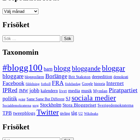
Deepedition
förut
Frisöket
Sök
efter:
Taxonomin
#blogg100
bloggar
blogg
bloggande
barn
bloggare
Borlänge
deepedition
Brit Stakston
bloggosfären
demokrati
FRA
Facebook
Internet
Google
historia
fildelning
fotboll
födelsedag
Piratpartiet
IPRed
jobb
kalendern
media
JMW
livet
musik
Mymlan
sociala medier
politik
SJ
Same Same But Different
präst
Stockholm
Stora Bloggpriset
Sverigedemokraterna
sorg
Socialdemokraterna
Twitter
TPB
tåg
tweepblogs
tävling
U2
Wikileaks
Frisöket
Sök