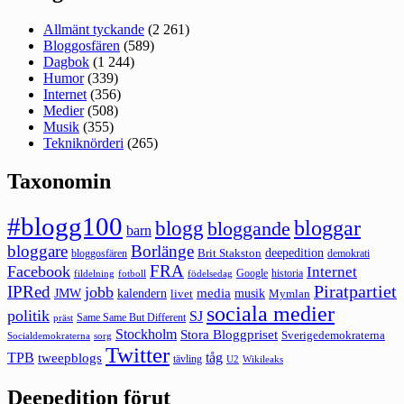
Allmänt tyckande
(2 261)
Bloggosfären
(589)
Dagbok
(1 244)
Humor
(339)
Internet
(356)
Medier
(508)
Musik
(355)
Tekniknörderi
(265)
Taxonomin
#blogg100
bloggar
blogg
bloggande
barn
bloggare
Borlänge
deepedition
Brit Stakston
bloggosfären
demokrati
FRA
Facebook
Internet
Google
historia
fildelning
fotboll
födelsedag
Piratpartiet
IPRed
jobb
kalendern
media
JMW
livet
musik
Mymlan
sociala medier
politik
SJ
Same Same But Different
präst
Stockholm
Stora Bloggpriset
Sverigedemokraterna
sorg
Socialdemokraterna
Twitter
TPB
tåg
tweepblogs
tävling
U2
Wikileaks
Deepedition förut