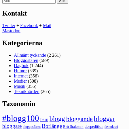
efter:
Kontakt
Twitter
+
Facebook
+
Mail
Mastodon
Kategorierna
Allmänt tyckande
(2 261)
Bloggosfären
(589)
Dagbok
(1 244)
Humor
(339)
Internet
(356)
Medier
(508)
Musik
(355)
Tekniknörderi
(265)
Taxonomin
#blogg100
bloggar
blogg
bloggande
barn
bloggare
Borlänge
deepedition
Brit Stakston
bloggosfären
demokrati