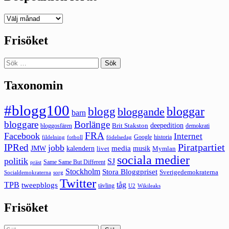
Deepedition
förut
Frisöket
Sök
efter:
Taxonomin
#blogg100
bloggar
blogg
bloggande
barn
bloggare
Borlänge
deepedition
Brit Stakston
bloggosfären
demokrati
FRA
Facebook
Internet
Google
historia
fildelning
fotboll
födelsedag
Piratpartiet
IPRed
jobb
kalendern
media
JMW
livet
musik
Mymlan
sociala medier
politik
SJ
Same Same But Different
präst
Stockholm
Stora Bloggpriset
Sverigedemokraterna
sorg
Socialdemokraterna
Twitter
TPB
tåg
tweepblogs
tävling
U2
Wikileaks
Frisöket
Sök