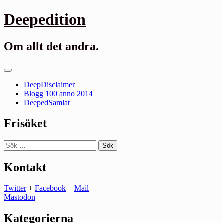
Gå
Deepedition
till
innehåll
Om allt det andra.
Primär
meny
DeepDisclaimer
Blogg 100 anno 2014
DeepedSamlat
Frisöket
Sök
efter:
Kontakt
Twitter
+
Facebook
+
Mail
Mastodon
Kategorierna