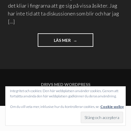
det kliar i fingrarna att ge sig på vissa åsikter. Jag
har inte tid att ta diskussionen som blir och har jag
[…]
"TECHGADGETIZING"
LÄS MER
DRIVS MED WORDPRESS
TEMA: INTERGALACTIC AV
WORDPRESS.COM
.
Integritet och cookies: Den här webbplatsen använder cookies. Genom att
fortsätta använda den här webbplatsen godkänner du deras användning.
Om du vill veta mer, inklusive hur du kontrollerar cookies, se:
Cookie-policy