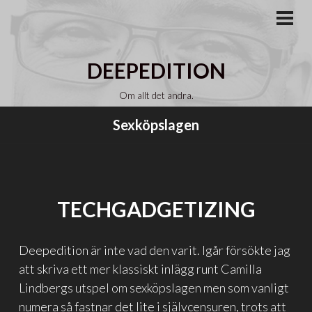
Gå
till
PRI
MEN
innehåll
DEEPEDITION
Om allt det andra.
Sexköpslagen
TECHGADGETIZING
Deepedition är inte vad den varit. Igår försökte jag
att skriva ett mer klassiskt inlägg runt Camilla
Lindbergs utspel om sexköpslagen men som vanligt
numera så fastnar det lite i självcensuren, trots att