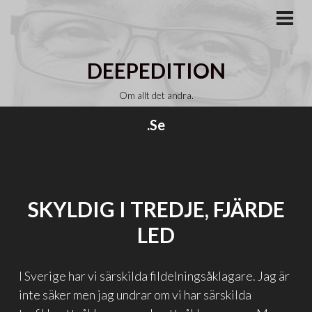
Gå
till
PRI
MEN
innehåll
DEEPEDITION
Om allt det andra.
.se
SKYLDIG I TREDJE, FJÄRDE
LED
I Sverige har vi särskilda fildelningsåklagare. Jag är
inte säker men jag undrar om vi har särskilda