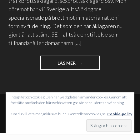
trafikbrottsåklagare, sexbrottsåklagare osv. Men
däremot har vi i Sverige alltså åklagare
specialiserade på brott mot immaterialrätten i
form av fildelning. Det som den här åklagaren nu
gjort är att stämt .SE – alltså den stiftelse som
tillhandahåller domännamn […]
"SKYLDIG
LÄS MER
I
TREDJE,
FJÄRDE
LED"
Integritet och cookies: Den här webbplatsen använder cookies. Genom att
fortsätta använda den här webbplatsen godkänner du deras användning.
DRIVS MED WORDPRESS
Om du vill veta mer, inklusive hur du kontrollerar cookies, se:
Cookie-policy
TEMA: INTERGALACTIC AV
WORDPRESS.COM
.