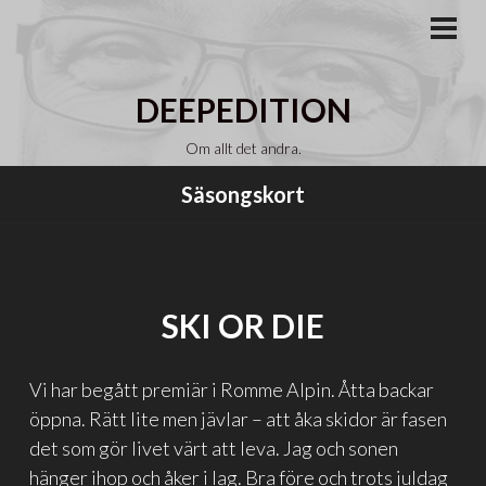
Gå
till
PRI
MEN
innehåll
DEEPEDITION
Om allt det andra.
Säsongskort
SKI OR DIE
Vi har begått premiär i Romme Alpin. Åtta backar
öppna. Rätt lite men jävlar – att åka skidor är fasen
det som gör livet värt att leva. Jag och sonen
hänger ihop och åker i lag. Bra före och trots juldag