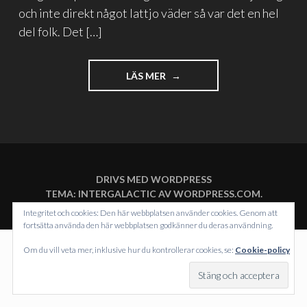
och inte direkt något lattjo väder så var det en hel
del folk. Det […]
"SKI
LÄS MER
OR
DIE"
DRIVS MED WORDPRESS
TEMA: INTERGALACTIC AV
WORDPRESS.COM
.
Integritet och cookies: Den här webbplatsen använder cookies. Genom att
fortsätta använda den här webbplatsen godkänner du deras användning.
Om du vill veta mer, inklusive hur du kontrollerar cookies, se:
Cookie-policy