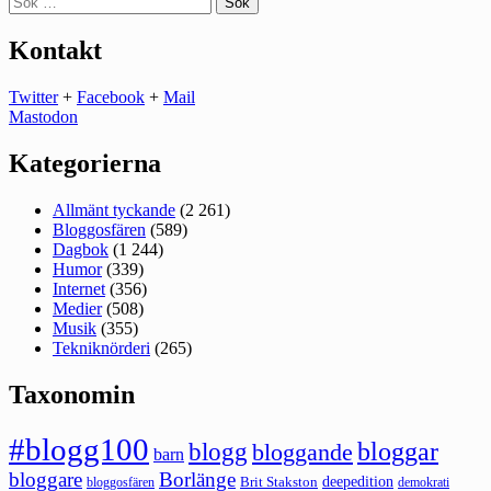
efter:
Kontakt
Twitter
+
Facebook
+
Mail
Mastodon
Kategorierna
Allmänt tyckande
(2 261)
Bloggosfären
(589)
Dagbok
(1 244)
Humor
(339)
Internet
(356)
Medier
(508)
Musik
(355)
Tekniknörderi
(265)
Taxonomin
#blogg100
bloggar
blogg
bloggande
barn
bloggare
Borlänge
deepedition
Brit Stakston
bloggosfären
demokrati