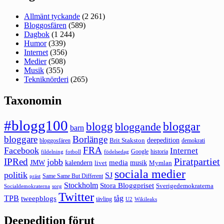
Allmänt tyckande
(2 261)
Bloggosfären
(589)
Dagbok
(1 244)
Humor
(339)
Internet
(356)
Medier
(508)
Musik
(355)
Tekniknörderi
(265)
Taxonomin
#blogg100
bloggar
blogg
bloggande
barn
bloggare
Borlänge
deepedition
Brit Stakston
bloggosfären
demokrati
FRA
Facebook
Internet
Google
historia
fildelning
fotboll
födelsedag
Piratpartiet
IPRed
jobb
kalendern
media
JMW
livet
musik
Mymlan
sociala medier
politik
SJ
Same Same But Different
präst
Stockholm
Stora Bloggpriset
Sverigedemokraterna
sorg
Socialdemokraterna
Twitter
TPB
tåg
tweepblogs
tävling
U2
Wikileaks
Deepedition förut