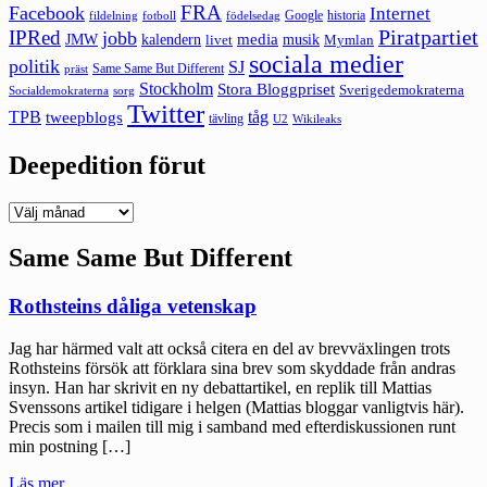
FRA
Facebook
Internet
Google
historia
fildelning
fotboll
födelsedag
Piratpartiet
IPRed
jobb
kalendern
media
JMW
livet
musik
Mymlan
sociala medier
politik
SJ
Same Same But Different
präst
Stockholm
Stora Bloggpriset
Sverigedemokraterna
sorg
Socialdemokraterna
Twitter
TPB
tåg
tweepblogs
tävling
U2
Wikileaks
Deepedition förut
Deepedition
förut
Same Same But Different
Rothsteins dåliga vetenskap
Jag har härmed valt att också citera en del av brevväxlingen trots
Rothsteins försök att förklara sina brev som skyddade från andras
insyn. Han har skrivit en ny debattartikel, en replik till Mattias
Svenssons artikel tidigare i helgen (Mattias bloggar vanligtvis här).
Precis som i mailen till mig i samband med efterdiskussionen runt
min postning […]
"Rothsteins
Läs mer