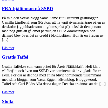
dåliga
vetenskap"
FRA-hjältinnan på SSBD
På min och Sofias blogg Same Same But Different gästbloggar
Camilla Lindberg, som (förutom att ha varit gymnasielärare på en av
de skolor jag jobbade som ungdomspräst på) också är den person
med nog guts att gå emot partilinjen i FRA-omröstningen och
därmed blev överröst av credd i bloggosfären. Hon är en i raden av
[…]
"FRA-
Läs mer
hjältinnan
på
Grattis Taffel
SSBD"
Grattis Taffel.se som vann priset för Årets Nättidskrift. Helt klart
välförtjänt och även om SSBD var nominerat så är vi glada för er
skull. För oss är det nog med att ha blivit nominerade tillsammans
med såna bloggar som Vassa Eggen, Bisonblog, Bloggywood,
Taffel och Carl Bildts Alla dessa dagar. Det ska erkännas att det […]
"Grattis
Läs mer
Taffel"
Stolta