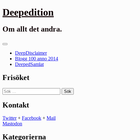
Gå
Deepedition
till
innehåll
Om allt det andra.
Primär
meny
DeepDisclaimer
Blogg 100 anno 2014
DeepedSamlat
Frisöket
Sök
efter:
Kontakt
Twitter
+
Facebook
+
Mail
Mastodon
Kategorierna