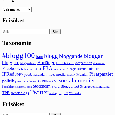
Deepedition
förut
Frisöket
Sök
efter:
Taxonomin
#blogg100
bloggar
blogg
bloggande
barn
bloggare
Borlänge
deepedition
Brit Stakston
bloggosfären
demokrati
FRA
Facebook
Internet
Google
historia
fildelning
fotboll
födelsedag
Piratpartiet
IPRed
jobb
kalendern
media
JMW
livet
musik
Mymlan
sociala medier
politik
SJ
Same Same But Different
präst
Stockholm
Stora Bloggpriset
Sverigedemokraterna
sorg
Socialdemokraterna
Twitter
TPB
tåg
tweepblogs
tävling
U2
Wikileaks
Frisöket
Sök