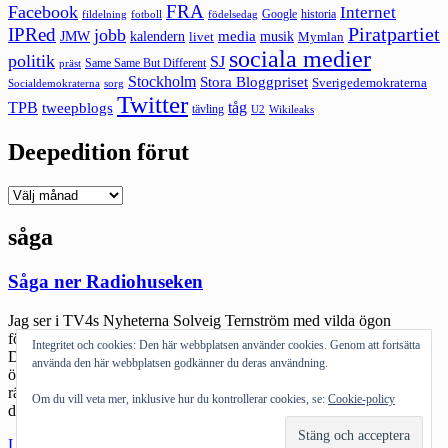
FRA
Facebook
Internet
Google
historia
fildelning
fotboll
födelsedag
Piratpartiet
IPRed
jobb
kalendern
media
JMW
livet
musik
Mymlan
sociala medier
politik
SJ
Same Same But Different
präst
Stockholm
Stora Bloggpriset
Sverigedemokraterna
sorg
Socialdemokraterna
Twitter
TPB
tåg
tweepblogs
tävling
U2
Wikileaks
Deepedition förut
Deepedition
förut
såga
Såga ner Radiohuseken
Jag ser i TV4s Nyheterna Solveig Ternström med vilda ögon
förklara att eken utanför Radiohuset i Stockholm är det enda de har.
Integritet och cookies: Den här webbplatsen använder cookies. Genom att fortsätta
Det är viktigare än någonsin annat. Skitsamma att trädet kan ramla
använda den här webbplatsen godkänner du deras användning.
över någon förbipasserande. Att det är i princip dött. Den måste
räddas! Jag blir frapperad av den totala galenskap som verkar
Om du vill veta mer, inklusive hur du kontrollerar cookies, se:
Cookie-policy
drabbats […]
"Såga
Läs mer