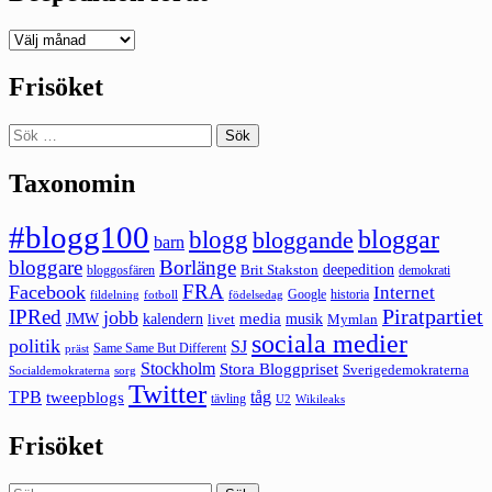
Deepedition
förut
Frisöket
Sök
efter:
Taxonomin
#blogg100
bloggar
blogg
bloggande
barn
bloggare
Borlänge
deepedition
Brit Stakston
bloggosfären
demokrati
FRA
Facebook
Internet
Google
historia
fildelning
fotboll
födelsedag
Piratpartiet
IPRed
jobb
kalendern
media
JMW
livet
musik
Mymlan
sociala medier
politik
SJ
Same Same But Different
präst
Stockholm
Stora Bloggpriset
Sverigedemokraterna
sorg
Socialdemokraterna
Twitter
TPB
tåg
tweepblogs
tävling
U2
Wikileaks
Frisöket
Sök