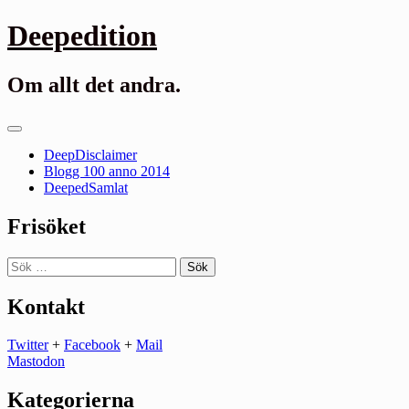
Gå
Deepedition
till
innehåll
Om allt det andra.
Primär
meny
DeepDisclaimer
Blogg 100 anno 2014
DeepedSamlat
Frisöket
Sök
efter:
Kontakt
Twitter
+
Facebook
+
Mail
Mastodon
Kategorierna