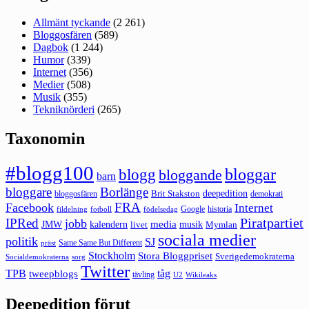
Allmänt tyckande
(2 261)
Bloggosfären
(589)
Dagbok
(1 244)
Humor
(339)
Internet
(356)
Medier
(508)
Musik
(355)
Tekniknörderi
(265)
Taxonomin
#blogg100
bloggar
blogg
bloggande
barn
bloggare
Borlänge
deepedition
Brit Stakston
bloggosfären
demokrati
FRA
Facebook
Internet
Google
historia
fildelning
fotboll
födelsedag
Piratpartiet
IPRed
jobb
kalendern
media
JMW
livet
musik
Mymlan
sociala medier
politik
SJ
Same Same But Different
präst
Stockholm
Stora Bloggpriset
Sverigedemokraterna
sorg
Socialdemokraterna
Twitter
TPB
tåg
tweepblogs
tävling
U2
Wikileaks
Deepedition förut