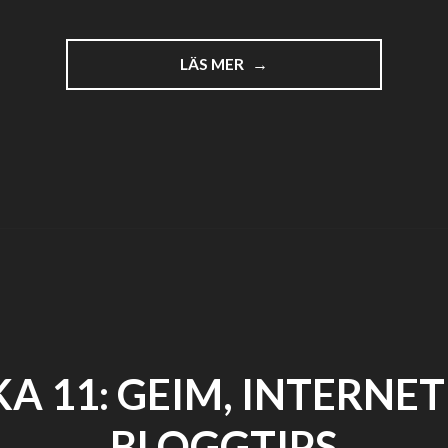
"TO
LÄS MER
BE
DEEPEDITION
ELLER
MÅNGA
FLER"
A 11: GEIM, INTERNE
BLOGGTIPS