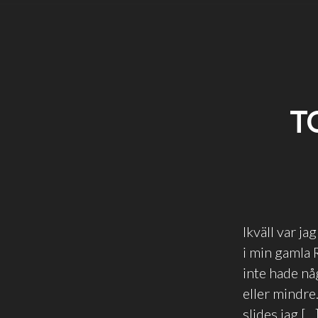
T
Ikväll var j
i min gamla 
inte hade nå
eller mindre
slides jag […