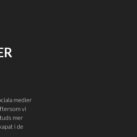
ER
ociala medier
eftersom vi
studs mer
kapat i de