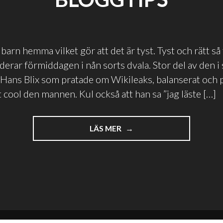
barn hemma vilket gör att det är tyst. Tyst och rätt så 
derar förmiddagen i nån sorts dvala. Stor del av den i
Hans Blix som pratade om Wikileaks, balanserat och p
t cool den mannen. Kul också att han sa ”jag läste […]
"LUCKA
LÄS MER
11:
GEIM,
INTERNET
OCH
BLOGGTIPS"