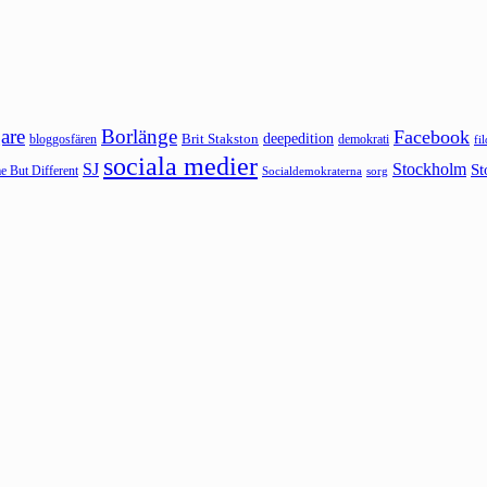
are
Borlänge
Facebook
deepedition
Brit Stakston
bloggosfären
demokrati
fi
sociala medier
SJ
Stockholm
St
 But Different
sorg
Socialdemokraterna