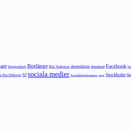
are
Borlänge
Facebook
deepedition
Brit Stakston
bloggosfären
demokrati
fi
sociala medier
SJ
Stockholm
St
 But Different
sorg
Socialdemokraterna