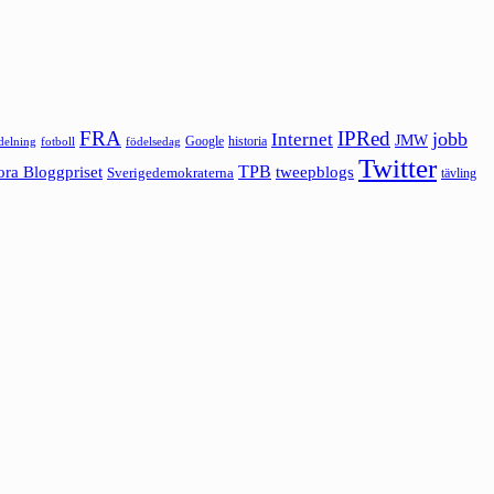
FRA
IPRed
jobb
Internet
JMW
Google
historia
ldelning
fotboll
födelsedag
Twitter
ora Bloggpriset
TPB
tweepblogs
Sverigedemokraterna
tävling