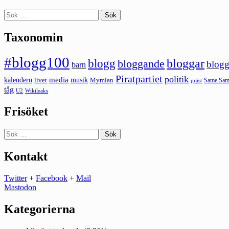
Sök
efter:
Taxonomin
#blogg100
bloggar
blogg
bloggande
blogg
barn
Piratpartiet
politik
kalendern
media
livet
musik
Mymlan
Same Same
präst
tåg
U2
Wikileaks
Frisöket
Sök
efter:
Kontakt
Twitter
+
Facebook
+
Mail
Mastodon
Kategorierna