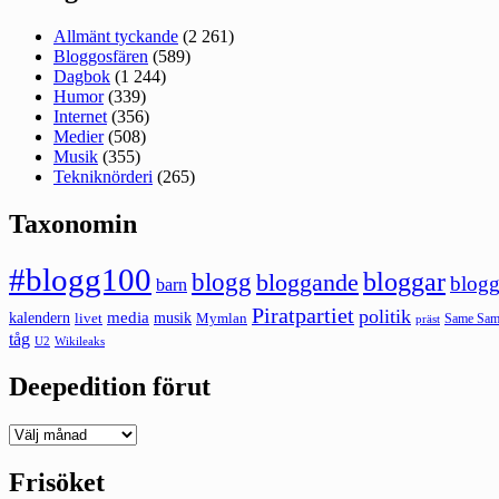
Allmänt tyckande
(2 261)
Bloggosfären
(589)
Dagbok
(1 244)
Humor
(339)
Internet
(356)
Medier
(508)
Musik
(355)
Tekniknörderi
(265)
Taxonomin
#blogg100
bloggar
blogg
bloggande
blogg
barn
Piratpartiet
politik
kalendern
media
livet
musik
Mymlan
Same Same
präst
tåg
U2
Wikileaks
Deepedition förut
Deepedition
förut
Frisöket