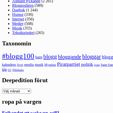
Allmänt tyckande
(2 261)
Bloggosfären
(589)
Dagbok
(1 244)
Humor
(339)
Internet
(356)
Medier
(508)
Musik
(355)
Tekniknörderi
(265)
Taxonomin
#blogg100
bloggar
blogg
bloggande
blogg
barn
Piratpartiet
politik
kalendern
media
livet
musik
Mymlan
Same Same
präst
tåg
U2
Wikileaks
Deepedition förut
Deepedition
förut
ropa på vargen
Fejkandet ett wake up-call?