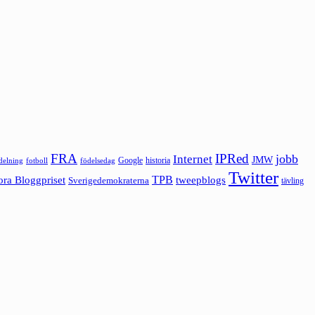
FRA
IPRed
jobb
Internet
JMW
Google
historia
ldelning
fotboll
födelsedag
Twitter
ora Bloggpriset
TPB
tweepblogs
Sverigedemokraterna
tävling