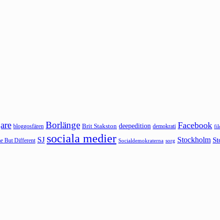
are
Borlänge
Facebook
deepedition
Brit Stakston
bloggosfären
demokrati
fi
sociala medier
SJ
Stockholm
St
 But Different
sorg
Socialdemokraterna