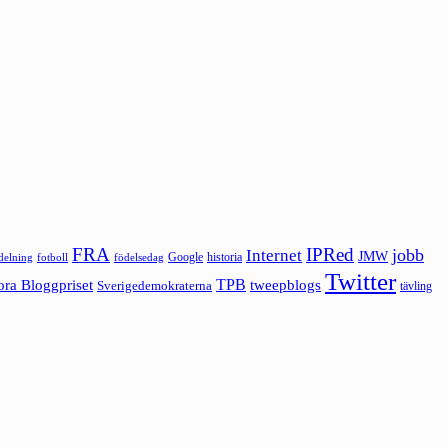
FRA
IPRed
jobb
Internet
JMW
Google
historia
ldelning
fotboll
födelsedag
Twitter
ora Bloggpriset
TPB
tweepblogs
Sverigedemokraterna
tävling