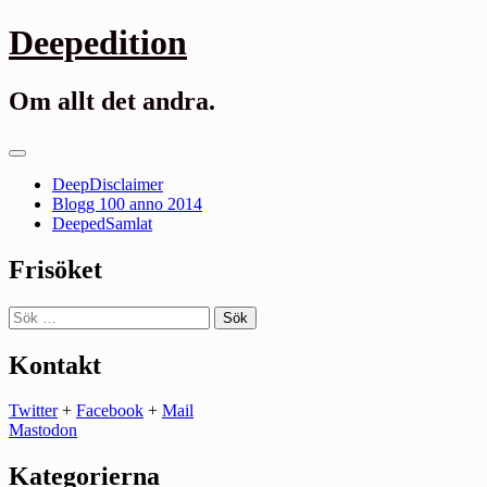
Gå
Deepedition
till
innehåll
Om allt det andra.
Primär
meny
DeepDisclaimer
Blogg 100 anno 2014
DeepedSamlat
Frisöket
Sök
efter:
Kontakt
Twitter
+
Facebook
+
Mail
Mastodon
Kategorierna