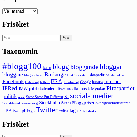
Deepedition
förut
Frisöket
Sök
efter:
Taxonomin
#blogg100
bloggar
blogg
bloggande
barn
bloggare
Borlänge
deepedition
Brit Stakston
bloggosfären
demokrati
FRA
Facebook
Internet
Google
historia
fildelning
fotboll
födelsedag
Piratpartiet
IPRed
jobb
kalendern
media
JMW
livet
musik
Mymlan
sociala medier
politik
SJ
Same Same But Different
präst
Stockholm
Stora Bloggpriset
Sverigedemokraterna
sorg
Socialdemokraterna
Twitter
TPB
tåg
tweepblogs
tävling
U2
Wikileaks
Frisöket
Sök