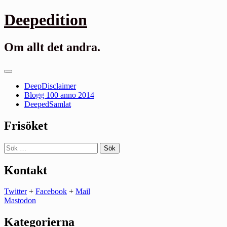
Gå
Deepedition
till
innehåll
Om allt det andra.
Primär
meny
DeepDisclaimer
Blogg 100 anno 2014
DeepedSamlat
Frisöket
Sök
efter:
Kontakt
Twitter
+
Facebook
+
Mail
Mastodon
Kategorierna