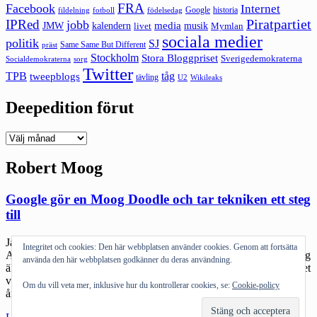
FRA
Facebook
Internet
Google
historia
fildelning
fotboll
födelsedag
Piratpartiet
IPRed
jobb
kalendern
media
JMW
livet
musik
Mymlan
sociala medier
politik
SJ
Same Same But Different
präst
Stockholm
Stora Bloggpriset
Sverigedemokraterna
sorg
Socialdemokraterna
Twitter
TPB
tåg
tweepblogs
tävling
U2
Wikileaks
Deepedition förut
Deepedition
förut
Robert Moog
Google gör en Moog Doodle och tar tekniken ett steg
till
Jag köper alldeles för många instrumentappar till mina iOS-grejer.
Integritet och cookies: Den här webbplatsen använder cookies. Genom att fortsätta
Alldeles för många som jag sällan har tid att göra något med. För jag
använda den här webbplatsen godkänner du deras användning.
älskar ju sånt där pill egentligen. Och jag minns hur oerhört coolt det
var att testa riktigt gamla synthar. Robert Moog skulle idag fyllt 78
Om du vill veta mer, inklusive hur du kontrollerar cookies, se:
Cookie-policy
år. Han är sannerligen syntharnas fader och […]
"Google