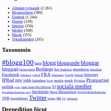
Allmänt tyckande
(2 261)
Bloggosfären
(589)
Dagbok
(1 244)
Humor
(339)
Internet
(356)
Medier
(508)
Musik
(355)
Tekniknörderi
(265)
Taxonomin
#blogg100
bloggar
blogg
bloggande
barn
bloggare
Borlänge
deepedition
Brit Stakston
bloggosfären
demokrati
FRA
Facebook
Internet
Google
historia
fildelning
fotboll
födelsedag
Piratpartiet
IPRed
jobb
kalendern
media
JMW
livet
musik
Mymlan
sociala medier
politik
SJ
Same Same But Different
präst
Stockholm
Stora Bloggpriset
Sverigedemokraterna
sorg
Socialdemokraterna
Twitter
TPB
tåg
tweepblogs
tävling
U2
Wikileaks
Deepedition förut