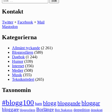
efter:
Kontakt
Twitter
+
Facebook
+
Mail
Mastodon
Kategorierna
Allmänt tyckande
(2 261)
Bloggosfären
(589)
Dagbok
(1 244)
Humor
(339)
Internet
(356)
Medier
(508)
Musik
(355)
Tekniknörderi
(265)
Taxonomin
#blogg100
bloggar
blogg
bloggande
barn
bloggare
Borlänge
deepedition
Brit Stakston
bloggosfären
demokrati