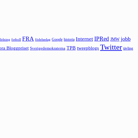
FRA
IPRed
jobb
Internet
JMW
Google
historia
ldelning
fotboll
födelsedag
Twitter
ora Bloggpriset
TPB
tweepblogs
Sverigedemokraterna
tävling