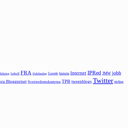
FRA
IPRed
jobb
Internet
JMW
Google
historia
ldelning
fotboll
födelsedag
Twitter
ora Bloggpriset
TPB
tweepblogs
Sverigedemokraterna
tävling