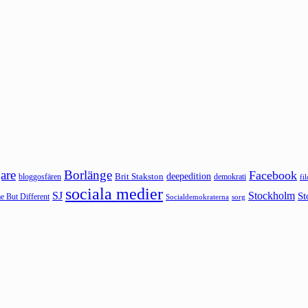
are
Borlänge
Facebook
deepedition
Brit Stakston
bloggosfären
demokrati
fi
sociala medier
SJ
Stockholm
St
 But Different
sorg
Socialdemokraterna