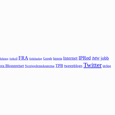
FRA
IPRed
jobb
Internet
JMW
Google
historia
ldelning
fotboll
födelsedag
Twitter
ora Bloggpriset
TPB
tweepblogs
Sverigedemokraterna
tävling