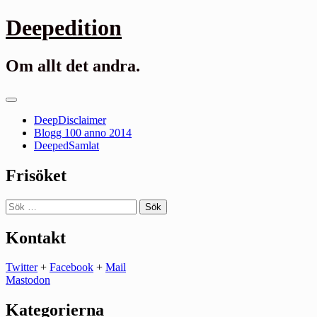
Gå
Deepedition
till
innehåll
Om allt det andra.
Primär
meny
DeepDisclaimer
Blogg 100 anno 2014
DeepedSamlat
Frisöket
Sök
efter:
Kontakt
Twitter
+
Facebook
+
Mail
Mastodon
Kategorierna