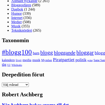
Allmänt tyckande
(2 261)
Bloggosfären
(589)
Dagbok
(1 244)
Humor
(339)
Internet
(356)
Medier
(508)
Musik
(355)
Tekniknörderi
(265)
Taxonomin
#blogg100
bloggar
blogg
bloggande
blogg
barn
Piratpartiet
politik
kalendern
media
livet
musik
Mymlan
Same Same
präst
tåg
U2
Wikileaks
Deepedition förut
Deepedition
förut
Robert Aschberg
När Aschberg lyckas snurra till det