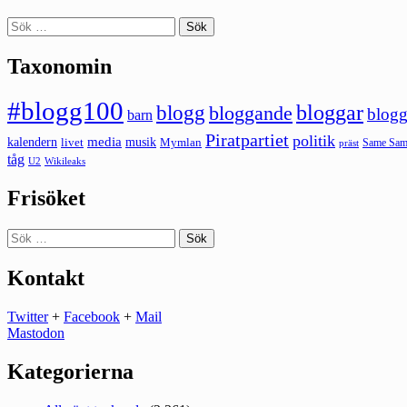
Sök
efter:
Taxonomin
#blogg100
bloggar
blogg
bloggande
blogg
barn
Piratpartiet
politik
kalendern
media
livet
musik
Mymlan
Same Same
präst
tåg
U2
Wikileaks
Frisöket
Sök
efter:
Kontakt
Twitter
+
Facebook
+
Mail
Mastodon
Kategorierna