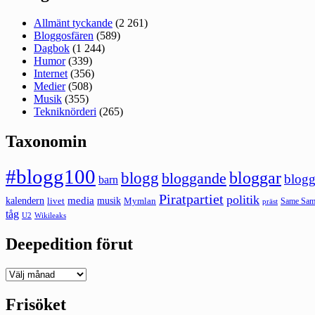
Allmänt tyckande
(2 261)
Bloggosfären
(589)
Dagbok
(1 244)
Humor
(339)
Internet
(356)
Medier
(508)
Musik
(355)
Tekniknörderi
(265)
Taxonomin
#blogg100
bloggar
blogg
bloggande
blogg
barn
Piratpartiet
politik
kalendern
media
livet
musik
Mymlan
Same Same
präst
tåg
U2
Wikileaks
Deepedition förut
Deepedition
förut
Frisöket