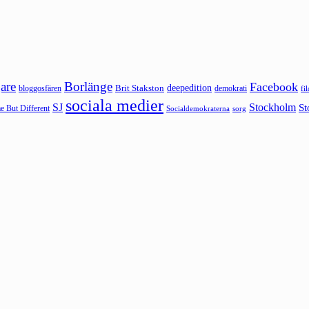
are
Borlänge
Facebook
deepedition
Brit Stakston
bloggosfären
demokrati
fi
sociala medier
SJ
Stockholm
St
 But Different
sorg
Socialdemokraterna