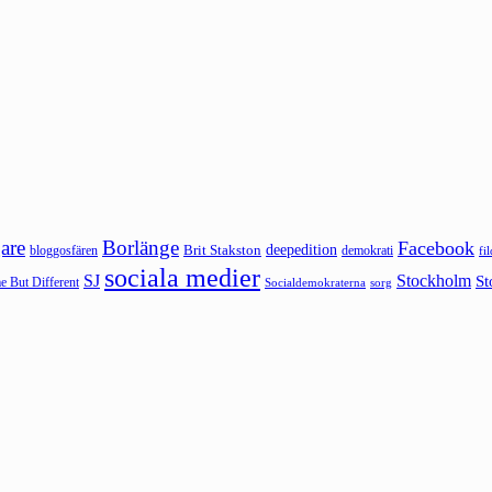
are
Borlänge
Facebook
deepedition
Brit Stakston
bloggosfären
demokrati
fi
sociala medier
SJ
Stockholm
St
 But Different
sorg
Socialdemokraterna