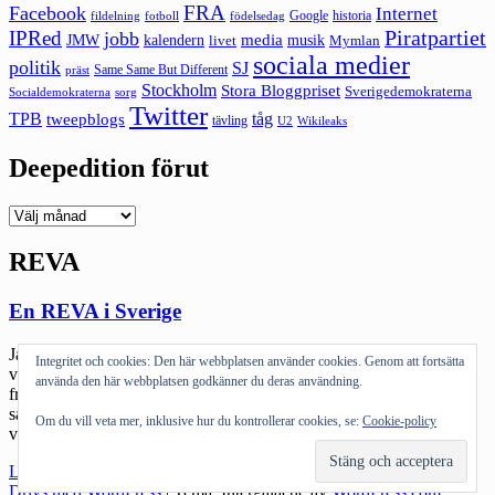
FRA
Facebook
Internet
Google
historia
fildelning
fotboll
födelsedag
Piratpartiet
IPRed
jobb
kalendern
media
JMW
livet
musik
Mymlan
sociala medier
politik
SJ
Same Same But Different
präst
Stockholm
Stora Bloggpriset
Sverigedemokraterna
sorg
Socialdemokraterna
Twitter
TPB
tåg
tweepblogs
tävling
U2
Wikileaks
Deepedition förut
Deepedition
förut
REVA
En REVA i Sverige
Jag har följt REVA-debatten. Den är i grunden ganska enkel: staten
Integritet och cookies: Den här webbplatsen använder cookies. Genom att fortsätta
väljer att på ett flagrant sätt kränka många personer genom att utgå
använda den här webbplatsen godkänner du deras användning.
från deras härkomst för att hitta papperslösa. Det är inte svårare än
så – staten gör samma sak som bussbolagen gör. Det finns
Om du vill veta mer, inklusive hur du kontrollerar cookies, se:
Cookie-policy
visserligen någon sorts rationalism i det de gör – […]
"En
Läs mer
REVA
Drivs med WordPress
|
Tema: Intergalactic av
WordPress.com
.