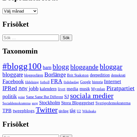
Deepedition
förut
Frisöket
Sök
efter:
Taxonomin
#blogg100
bloggar
blogg
bloggande
barn
bloggare
Borlänge
deepedition
Brit Stakston
bloggosfären
demokrati
FRA
Facebook
Internet
Google
historia
fildelning
fotboll
födelsedag
Piratpartiet
IPRed
jobb
kalendern
media
JMW
livet
musik
Mymlan
sociala medier
politik
SJ
Same Same But Different
präst
Stockholm
Stora Bloggpriset
Sverigedemokraterna
sorg
Socialdemokraterna
Twitter
TPB
tåg
tweepblogs
tävling
U2
Wikileaks
Frisöket
Sök