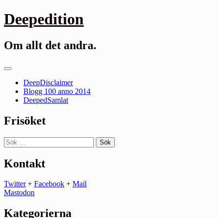
Gå
Deepedition
till
innehåll
Om allt det andra.
Primär
meny
DeepDisclaimer
Blogg 100 anno 2014
DeepedSamlat
Frisöket
Sök
efter:
Kontakt
Twitter
+
Facebook
+
Mail
Mastodon
Kategorierna