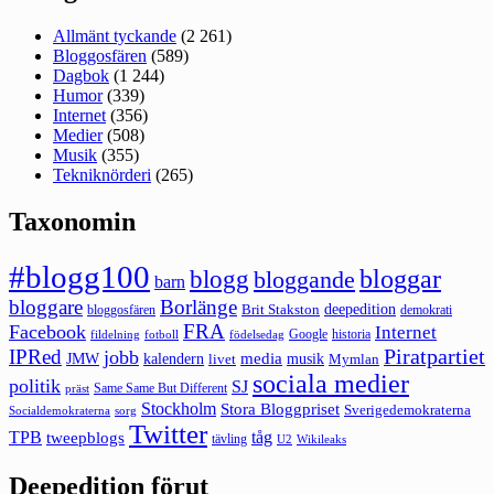
Allmänt tyckande
(2 261)
Bloggosfären
(589)
Dagbok
(1 244)
Humor
(339)
Internet
(356)
Medier
(508)
Musik
(355)
Tekniknörderi
(265)
Taxonomin
#blogg100
bloggar
blogg
bloggande
barn
bloggare
Borlänge
deepedition
Brit Stakston
bloggosfären
demokrati
FRA
Facebook
Internet
Google
historia
fildelning
fotboll
födelsedag
Piratpartiet
IPRed
jobb
kalendern
media
JMW
livet
musik
Mymlan
sociala medier
politik
SJ
Same Same But Different
präst
Stockholm
Stora Bloggpriset
Sverigedemokraterna
sorg
Socialdemokraterna
Twitter
TPB
tåg
tweepblogs
tävling
U2
Wikileaks
Deepedition förut