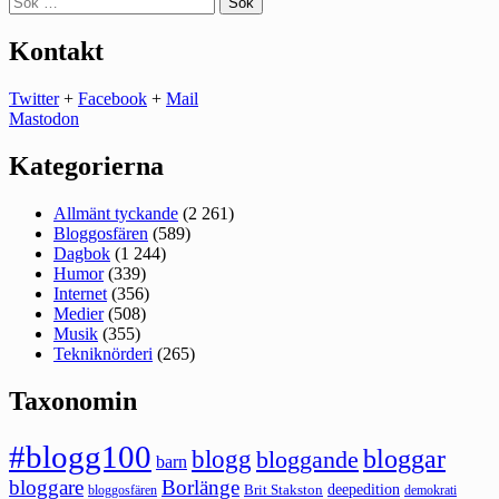
efter:
Kontakt
Twitter
+
Facebook
+
Mail
Mastodon
Kategorierna
Allmänt tyckande
(2 261)
Bloggosfären
(589)
Dagbok
(1 244)
Humor
(339)
Internet
(356)
Medier
(508)
Musik
(355)
Tekniknörderi
(265)
Taxonomin
#blogg100
bloggar
blogg
bloggande
barn
bloggare
Borlänge
deepedition
Brit Stakston
bloggosfären
demokrati