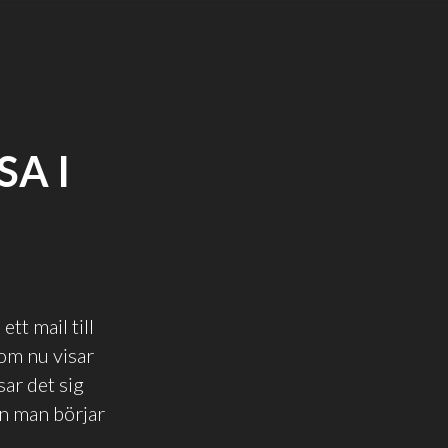
A I
t mail till
som nu visar
sar det sig
an man börjar