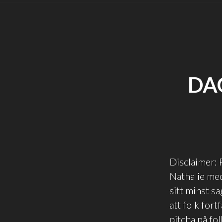
DA
Disclaimer: 
Nathalie med
sitt minst s
att folk fort
pitcha på fol