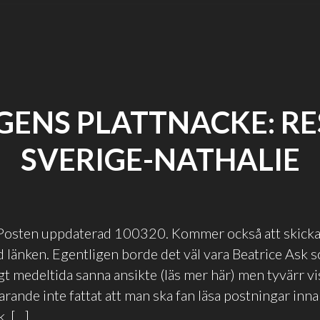
GENS PLATTNACKE: RES
SVERIGE-NATHALIE
Posten uppdaterad 100320. Kommer också att skicka et
 länken. Egentligen borde det väl vara Beatrice Ask 
agt medeltida sanna ansikte (läs mer här) men tyvärr vi
farande inte fattat att man ska fan läsa postningar inn
k. […]