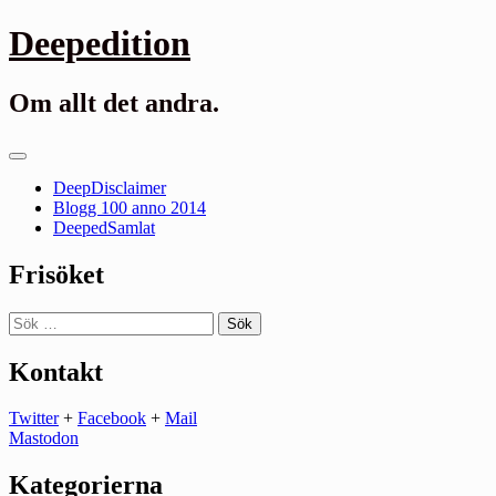
Gå
Deepedition
till
innehåll
Om allt det andra.
Primär
meny
DeepDisclaimer
Blogg 100 anno 2014
DeepedSamlat
Frisöket
Sök
efter:
Kontakt
Twitter
+
Facebook
+
Mail
Mastodon
Kategorierna