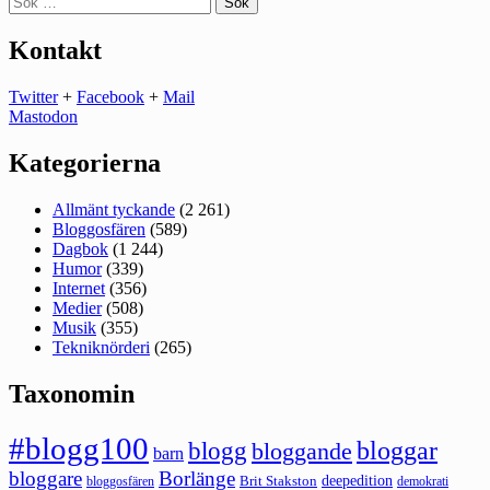
efter:
Kontakt
Twitter
+
Facebook
+
Mail
Mastodon
Kategorierna
Allmänt tyckande
(2 261)
Bloggosfären
(589)
Dagbok
(1 244)
Humor
(339)
Internet
(356)
Medier
(508)
Musik
(355)
Tekniknörderi
(265)
Taxonomin
#blogg100
bloggar
blogg
bloggande
barn
bloggare
Borlänge
deepedition
Brit Stakston
bloggosfären
demokrati