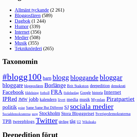
Allmänt tyckande
(2 261)
Bloggosfären
(589)
Dagbok
(1 244)
Humor
(339)
Internet
(356)
Medier
(508)
Musik
(355)
Tekniknörderi
(265)
Taxonomin
#blogg100
bloggar
blogg
bloggande
barn
bloggare
Borlänge
deepedition
Brit Stakston
bloggosfären
demokrati
FRA
Facebook
Internet
Google
historia
fildelning
fotboll
födelsedag
Piratpartiet
IPRed
jobb
kalendern
media
JMW
livet
musik
Mymlan
sociala medier
politik
SJ
Same Same But Different
präst
Stockholm
Stora Bloggpriset
Sverigedemokraterna
sorg
Socialdemokraterna
Twitter
TPB
tåg
tweepblogs
tävling
U2
Wikileaks
Deepedition förut