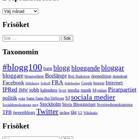
Deepedition
förut
Frisöket
Sök
efter:
Taxonomin
#blogg100
bloggar
blogg
bloggande
barn
bloggare
Borlänge
deepedition
Brit Stakston
bloggosfären
demokrati
FRA
Facebook
Internet
Google
historia
fildelning
fotboll
födelsedag
Piratpartiet
IPRed
jobb
kalendern
media
JMW
livet
musik
Mymlan
sociala medier
politik
SJ
Same Same But Different
präst
Stockholm
Stora Bloggpriset
Sverigedemokraterna
sorg
Socialdemokraterna
Twitter
TPB
tåg
tweepblogs
tävling
U2
Wikileaks
Frisöket
Sök