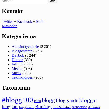
efter:
Kontakt
Twitter
+
Facebook
+
Mail
Mastodon
Kategorierna
Allmänt tyckande
(2 261)
Bloggosfären
(589)
Dagbok
(1 244)
Humor
(339)
Internet
(356)
Medier
(508)
Musik
(355)
Tekniknörderi
(265)
Taxonomin
#blogg100
bloggar
blogg
bloggande
barn
bloggare
Borlänge
deepedition
Brit Stakston
bloggosfären
demokrati