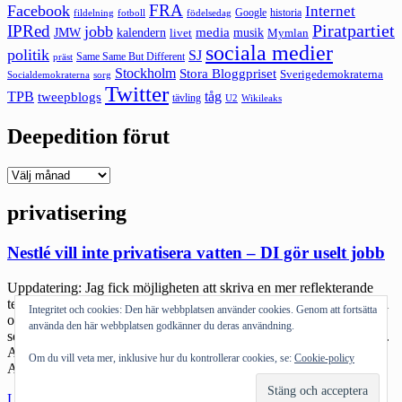
FRA
Facebook
Internet
Google
historia
fildelning
fotboll
födelsedag
Piratpartiet
IPRed
jobb
kalendern
media
JMW
livet
musik
Mymlan
sociala medier
politik
SJ
Same Same But Different
präst
Stockholm
Stora Bloggpriset
Sverigedemokraterna
sorg
Socialdemokraterna
Twitter
TPB
tåg
tweepblogs
tävling
U2
Wikileaks
Deepedition förut
Deepedition
förut
privatisering
Nestlé vill inte privatisera vatten – DI gör uselt jobb
Uppdatering: Jag fick möjligheten att skriva en mer reflekterande
text just om källkoll och farten på SVTs debattsida: Förut pratade vi
Integritet och cookies: Den här webbplatsen använder cookies. Genom att fortsätta
om klickjournalistik, idag pratar vi om viral journalistik. Vad det är
använda den här webbplatsen godkänner du deras användning.
som sprider sig snabbt och brett är mer centralt än antal som klickar.
Analysverktyg som Sharedcount har fått ett högre värde än Google
Om du vill veta mer, inklusive hur du kontrollerar cookies, se:
Cookie-policy
Analytics. […]
"Nestlé
Läs mer