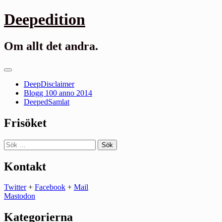
Gå
Deepedition
till
innehåll
Om allt det andra.
Primär
meny
DeepDisclaimer
Blogg 100 anno 2014
DeepedSamlat
Frisöket
Sök
efter:
Kontakt
Twitter
+
Facebook
+
Mail
Mastodon
Kategorierna