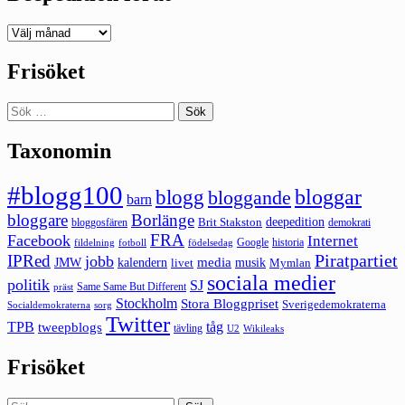
Deepedition
förut
Frisöket
Sök
efter:
Taxonomin
#blogg100
bloggar
blogg
bloggande
barn
bloggare
Borlänge
deepedition
Brit Stakston
bloggosfären
demokrati
FRA
Facebook
Internet
Google
historia
fildelning
fotboll
födelsedag
Piratpartiet
IPRed
jobb
kalendern
media
JMW
livet
musik
Mymlan
sociala medier
politik
SJ
Same Same But Different
präst
Stockholm
Stora Bloggpriset
Sverigedemokraterna
sorg
Socialdemokraterna
Twitter
TPB
tåg
tweepblogs
tävling
U2
Wikileaks
Frisöket
Sök