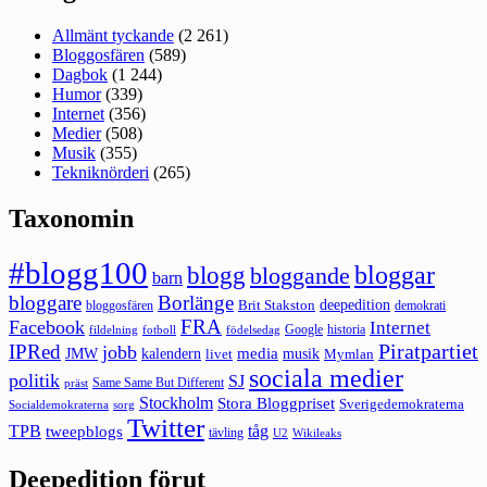
Allmänt tyckande
(2 261)
Bloggosfären
(589)
Dagbok
(1 244)
Humor
(339)
Internet
(356)
Medier
(508)
Musik
(355)
Tekniknörderi
(265)
Taxonomin
#blogg100
bloggar
blogg
bloggande
barn
bloggare
Borlänge
deepedition
Brit Stakston
bloggosfären
demokrati
FRA
Facebook
Internet
Google
historia
fildelning
fotboll
födelsedag
Piratpartiet
IPRed
jobb
kalendern
media
JMW
livet
musik
Mymlan
sociala medier
politik
SJ
Same Same But Different
präst
Stockholm
Stora Bloggpriset
Sverigedemokraterna
sorg
Socialdemokraterna
Twitter
TPB
tåg
tweepblogs
tävling
U2
Wikileaks
Deepedition förut