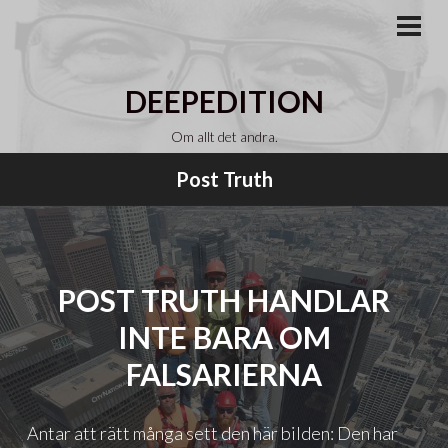
Gå
till
PRI
MEN
innehåll
DEEPEDITION
Om allt det andra.
Post Truth
POST TRUTH HANDLAR
INTE BARA OM
FALSARIERNA
Antar att rätt många sett den här bilden: Den har