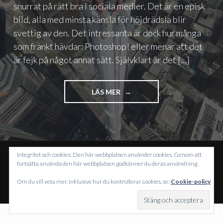
snurrat på rätt bra i sociala medier. Det är en episk
bild, alla med minsta känsla för höjdrädsla blir
svettig av den. Det intressanta är dock hur många
som frankt hävdar: Photoshop! eller menar att det
är fejk på något annat sätt. Självklart är det […]
"POST
LÄS MER
TRUTH
HANDLAR
INTE
BARA
OM
FALSARIERNA"
Integritet och cookies: Den här webbplatsen använder cookies. Genom att
fortsätta använda den här webbplatsen godkänner du deras användning.
DRIVS MED WORDPRESS
TEMA: INTERGALACTIC AV
WORDPRESS.COM
.
Om du vill veta mer, inklusive hur du kontrollerar cookies, se:
Cookie-policy