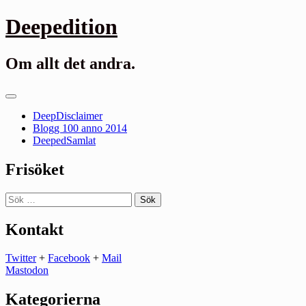
Gå
Deepedition
till
innehåll
Om allt det andra.
Primär
meny
DeepDisclaimer
Blogg 100 anno 2014
DeepedSamlat
Frisöket
Sök
efter:
Kontakt
Twitter
+
Facebook
+
Mail
Mastodon
Kategorierna