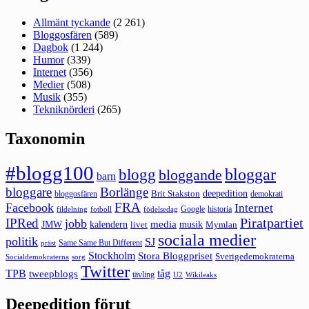
Allmänt tyckande
(2 261)
Bloggosfären
(589)
Dagbok
(1 244)
Humor
(339)
Internet
(356)
Medier
(508)
Musik
(355)
Tekniknörderi
(265)
Taxonomin
#blogg100
bloggar
blogg
bloggande
barn
bloggare
Borlänge
deepedition
Brit Stakston
bloggosfären
demokrati
FRA
Facebook
Internet
Google
historia
fildelning
fotboll
födelsedag
Piratpartiet
IPRed
jobb
kalendern
media
JMW
livet
musik
Mymlan
sociala medier
politik
SJ
Same Same But Different
präst
Stockholm
Stora Bloggpriset
Sverigedemokraterna
sorg
Socialdemokraterna
Twitter
TPB
tåg
tweepblogs
tävling
U2
Wikileaks
Deepedition förut