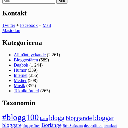
efter:
Kontakt
Twitter
+
Facebook
+
Mail
Mastodon
Kategorierna
Allmänt tyckande
(2 261)
Bloggosfären
(589)
Dagbok
(1 244)
Humor
(339)
Internet
(356)
Medier
(508)
Musik
(355)
Tekniknörderi
(265)
Taxonomin
#blogg100
bloggar
blogg
bloggande
barn
bloggare
Borlänge
deepedition
Brit Stakston
bloggosfären
demokrati