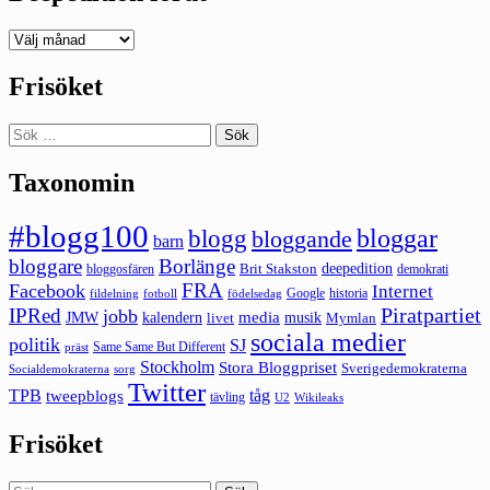
Deepedition
förut
Frisöket
Sök
efter:
Taxonomin
#blogg100
bloggar
blogg
bloggande
barn
bloggare
Borlänge
deepedition
Brit Stakston
bloggosfären
demokrati
FRA
Facebook
Internet
Google
historia
fildelning
fotboll
födelsedag
Piratpartiet
IPRed
jobb
kalendern
media
JMW
livet
musik
Mymlan
sociala medier
politik
SJ
Same Same But Different
präst
Stockholm
Stora Bloggpriset
Sverigedemokraterna
sorg
Socialdemokraterna
Twitter
TPB
tåg
tweepblogs
tävling
U2
Wikileaks
Frisöket
Sök