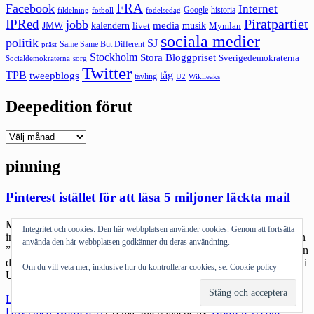
FRA
Facebook
Internet
Google
historia
fildelning
fotboll
födelsedag
Piratpartiet
IPRed
jobb
kalendern
media
JMW
livet
musik
Mymlan
sociala medier
politik
SJ
Same Same But Different
präst
Stockholm
Stora Bloggpriset
Sverigedemokraterna
sorg
Socialdemokraterna
Twitter
TPB
tåg
tweepblogs
tävling
U2
Wikileaks
Deepedition förut
Deepedition
förut
pinning
Pinterest istället för att läsa 5 miljoner läckta mail
Medan Wikileaks släpper 5 miljoner mail från Stratfor, ett företag
Integritet och cookies: Den här webbplatsen använder cookies. Genom att fortsätta
inom global intelligence (kan inte låta bli att tycka att översättningen
använda den här webbplatsen godkänner du deras användning.
”visselblåsare” för ”whistleblower” är lite fånig) så pinnar jag mellan
de olika projekten (det är en del att stå i inför att jag ska heltid gå in i
Om du vill veta mer, inklusive hur du kontrollerar cookies, se:
Cookie-policy
United Power). Pinterest är rena knarket […]
"Pinterest
Läs mer
istället
Drivs med WordPress
|
Tema: Intergalactic av
WordPress.com
.