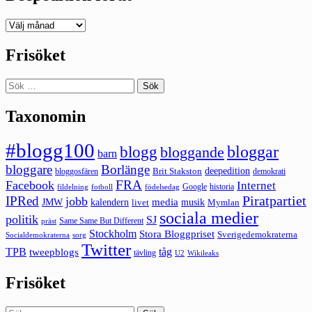
Deepedition
förut
Frisöket
Sök
efter:
Taxonomin
#blogg100
bloggar
blogg
bloggande
barn
bloggare
Borlänge
deepedition
Brit Stakston
bloggosfären
demokrati
FRA
Facebook
Internet
Google
historia
fildelning
fotboll
födelsedag
Piratpartiet
IPRed
jobb
kalendern
media
JMW
livet
musik
Mymlan
sociala medier
politik
SJ
Same Same But Different
präst
Stockholm
Stora Bloggpriset
Sverigedemokraterna
sorg
Socialdemokraterna
Twitter
TPB
tåg
tweepblogs
tävling
U2
Wikileaks
Frisöket
Sök