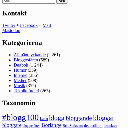
efter:
Kontakt
Twitter
+
Facebook
+
Mail
Mastodon
Kategorierna
Allmänt tyckande
(2 261)
Bloggosfären
(589)
Dagbok
(1 244)
Humor
(339)
Internet
(356)
Medier
(508)
Musik
(355)
Tekniknörderi
(265)
Taxonomin
#blogg100
bloggar
blogg
bloggande
barn
bloggare
Borlänge
deepedition
Brit Stakston
bloggosfären
demokrati