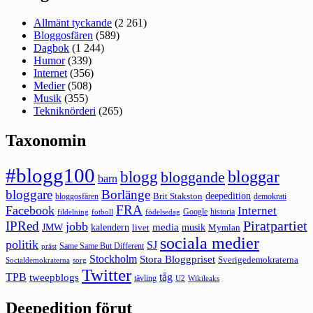
Allmänt tyckande
(2 261)
Bloggosfären
(589)
Dagbok
(1 244)
Humor
(339)
Internet
(356)
Medier
(508)
Musik
(355)
Tekniknörderi
(265)
Taxonomin
#blogg100
bloggar
blogg
bloggande
barn
bloggare
Borlänge
deepedition
Brit Stakston
bloggosfären
demokrati
FRA
Facebook
Internet
Google
historia
fildelning
fotboll
födelsedag
Piratpartiet
IPRed
jobb
kalendern
media
JMW
livet
musik
Mymlan
sociala medier
politik
SJ
Same Same But Different
präst
Stockholm
Stora Bloggpriset
Sverigedemokraterna
sorg
Socialdemokraterna
Twitter
TPB
tåg
tweepblogs
tävling
U2
Wikileaks
Deepedition förut