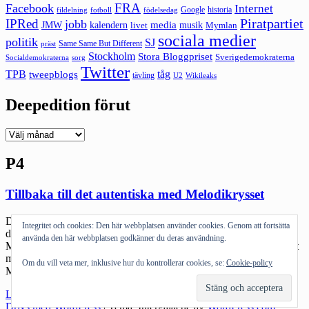
FRA
Facebook
Internet
Google
historia
fildelning
fotboll
födelsedag
Piratpartiet
IPRed
jobb
kalendern
media
JMW
livet
musik
Mymlan
sociala medier
politik
SJ
Same Same But Different
präst
Stockholm
Stora Bloggpriset
Sverigedemokraterna
sorg
Socialdemokraterna
Twitter
TPB
tåg
tweepblogs
tävling
U2
Wikileaks
Deepedition förut
Deepedition
förut
P4
Tillbaka till det autentiska med Melodikrysset
Det här med Melodikrysset. Själv har jag aldrig reflekterat över att
Integritet och cookies: Den här webbplatsen använder cookies. Genom att fortsätta
det uppenbarligen är rätt många i min ålder som börjat att lösa
använda den här webbplatsen godkänner du deras användning.
Melodikrysset. Om det beror på att vi börjar bli medelålders eller att
man alltid gjort det vet jag inte. På nåt sätt har jag alltid upplevt
Om du vill veta mer, inklusive hur du kontrollerar cookies, se:
Cookie-policy
Melodikrysset (och Ring så spelar vi) […]
"Tillbaka
Läs mer
till
Drivs med WordPress
|
Tema: Intergalactic av
WordPress.com
.