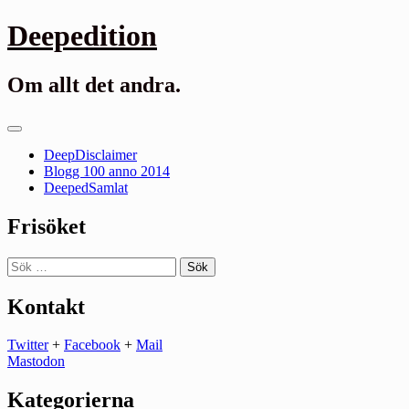
Gå
Deepedition
till
innehåll
Om allt det andra.
Primär
meny
DeepDisclaimer
Blogg 100 anno 2014
DeepedSamlat
Frisöket
Sök
efter:
Kontakt
Twitter
+
Facebook
+
Mail
Mastodon
Kategorierna