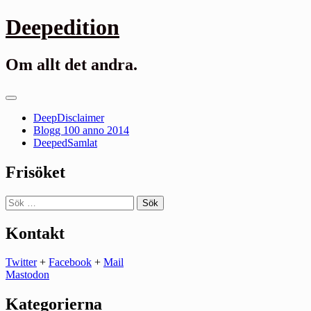
Gå
Deepedition
till
innehåll
Om allt det andra.
Primär
meny
DeepDisclaimer
Blogg 100 anno 2014
DeepedSamlat
Frisöket
Sök
efter:
Kontakt
Twitter
+
Facebook
+
Mail
Mastodon
Kategorierna