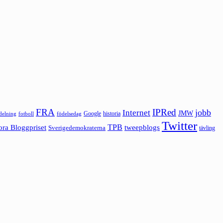
FRA
IPRed
jobb
Internet
JMW
Google
historia
ldelning
fotboll
födelsedag
Twitter
ora Bloggpriset
TPB
tweepblogs
Sverigedemokraterna
tävling