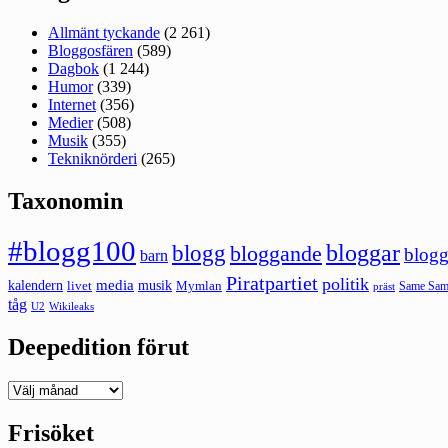
Allmänt tyckande
(2 261)
Bloggosfären
(589)
Dagbok
(1 244)
Humor
(339)
Internet
(356)
Medier
(508)
Musik
(355)
Tekniknörderi
(265)
Taxonomin
#blogg100
bloggar
blogg
bloggande
blogg
barn
Piratpartiet
politik
kalendern
media
livet
musik
Mymlan
Same Same
präst
tåg
U2
Wikileaks
Deepedition förut
Deepedition
förut
Frisöket