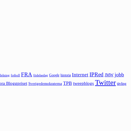
FRA
IPRed
jobb
Internet
JMW
Google
historia
ldelning
fotboll
födelsedag
Twitter
ora Bloggpriset
TPB
tweepblogs
Sverigedemokraterna
tävling