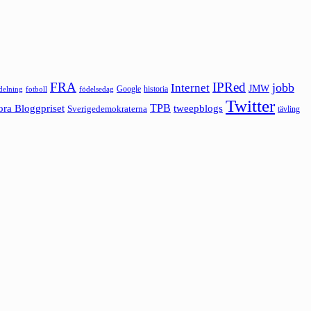
FRA
IPRed
jobb
Internet
JMW
Google
historia
ldelning
fotboll
födelsedag
Twitter
ora Bloggpriset
TPB
tweepblogs
Sverigedemokraterna
tävling