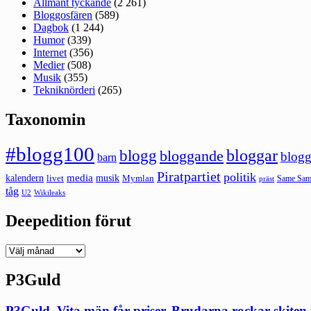
Allmänt tyckande
(2 261)
Bloggosfären
(589)
Dagbok
(1 244)
Humor
(339)
Internet
(356)
Medier
(508)
Musik
(355)
Tekniknörderi
(265)
Taxonomin
#blogg100
bloggar
blogg
bloggande
blogg
barn
Piratpartiet
politik
kalendern
media
livet
musik
Mymlan
Same Same
präst
tåg
U2
Wikileaks
Deepedition förut
Deepedition
förut
P3Guld
P3Guld. Vita män får priser. Brudarna rockar skiten