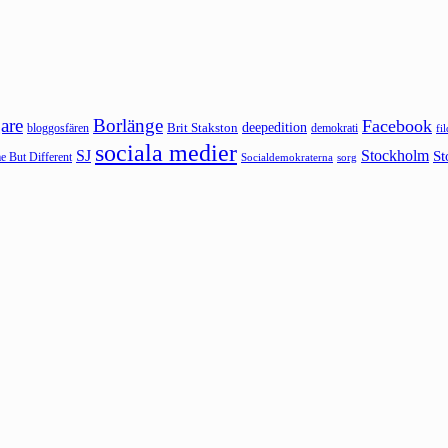
are
Borlänge
Facebook
deepedition
Brit Stakston
bloggosfären
demokrati
fi
sociala medier
SJ
Stockholm
St
 But Different
sorg
Socialdemokraterna