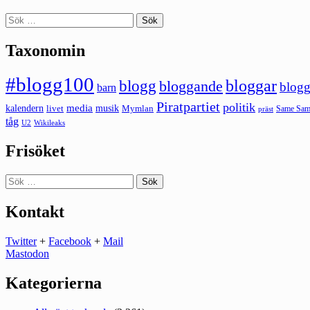
Sök
efter:
Taxonomin
#blogg100
bloggar
blogg
bloggande
blogg
barn
Piratpartiet
politik
kalendern
media
livet
musik
Mymlan
Same Same
präst
tåg
U2
Wikileaks
Frisöket
Sök
efter:
Kontakt
Twitter
+
Facebook
+
Mail
Mastodon
Kategorierna