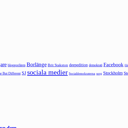
are
Borlänge
Facebook
deepedition
Brit Stakston
bloggosfären
demokrati
fi
sociala medier
SJ
Stockholm
St
 But Different
sorg
Socialdemokraterna
 ur dem