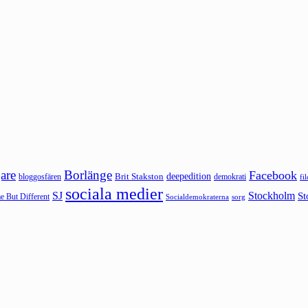
are
Borlänge
Facebook
deepedition
Brit Stakston
bloggosfären
demokrati
fi
sociala medier
SJ
Stockholm
St
 But Different
sorg
Socialdemokraterna