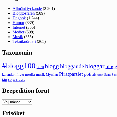
Allmänt tyckande
(2 261)
Bloggosfären
(589)
Dagbok
(1 244)
Humor
(339)
Internet
(356)
Medier
(508)
Musik
(355)
Tekniknörderi
(265)
Taxonomin
#blogg100
bloggar
blogg
bloggande
blogg
barn
Piratpartiet
politik
kalendern
media
livet
musik
Mymlan
Same Same
präst
tåg
U2
Wikileaks
Deepedition förut
Deepedition
förut
Frisöket