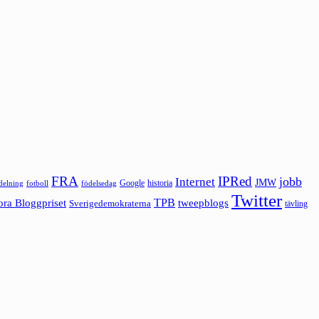
FRA
IPRed
jobb
Internet
JMW
Google
historia
ldelning
fotboll
födelsedag
Twitter
ora Bloggpriset
TPB
tweepblogs
Sverigedemokraterna
tävling