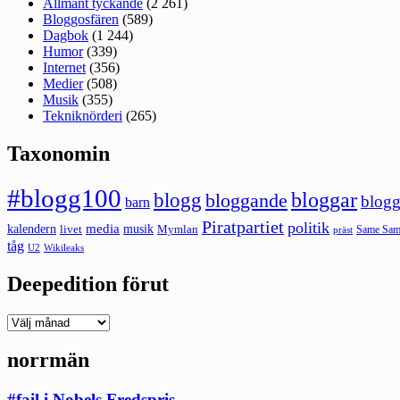
Allmänt tyckande
(2 261)
Bloggosfären
(589)
Dagbok
(1 244)
Humor
(339)
Internet
(356)
Medier
(508)
Musik
(355)
Tekniknörderi
(265)
Taxonomin
#blogg100
bloggar
blogg
bloggande
blogg
barn
Piratpartiet
politik
kalendern
media
livet
musik
Mymlan
Same Same
präst
tåg
U2
Wikileaks
Deepedition förut
Deepedition
förut
norrmän
#fail i Nobels Fredspris