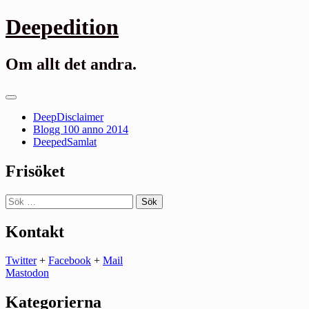
Gå
Deepedition
till
innehåll
Om allt det andra.
Primär
meny
DeepDisclaimer
Blogg 100 anno 2014
DeepedSamlat
Frisöket
Sök
efter:
Kontakt
Twitter
+
Facebook
+
Mail
Mastodon
Kategorierna