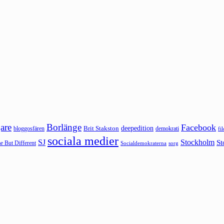
are
Borlänge
Facebook
deepedition
Brit Stakston
bloggosfären
demokrati
fi
sociala medier
SJ
Stockholm
St
 But Different
sorg
Socialdemokraterna