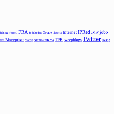
FRA
IPRed
jobb
Internet
JMW
Google
historia
ldelning
fotboll
födelsedag
Twitter
ora Bloggpriset
TPB
tweepblogs
Sverigedemokraterna
tävling