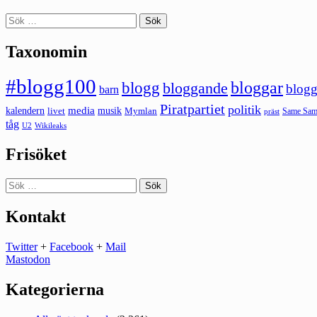
Sök
efter:
Taxonomin
#blogg100
bloggar
blogg
bloggande
blogg
barn
Piratpartiet
politik
kalendern
media
livet
musik
Mymlan
Same Same
präst
tåg
U2
Wikileaks
Frisöket
Sök
efter:
Kontakt
Twitter
+
Facebook
+
Mail
Mastodon
Kategorierna