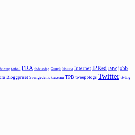
FRA
IPRed
jobb
Internet
JMW
Google
historia
ldelning
fotboll
födelsedag
Twitter
ora Bloggpriset
TPB
tweepblogs
Sverigedemokraterna
tävling