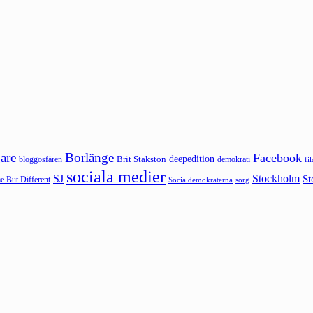
are
Borlänge
Facebook
deepedition
Brit Stakston
bloggosfären
demokrati
fi
sociala medier
SJ
Stockholm
St
 But Different
sorg
Socialdemokraterna