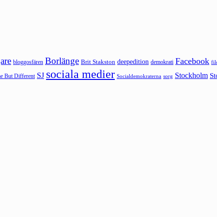
are
Borlänge
Facebook
deepedition
Brit Stakston
bloggosfären
demokrati
fi
sociala medier
SJ
Stockholm
St
 But Different
sorg
Socialdemokraterna