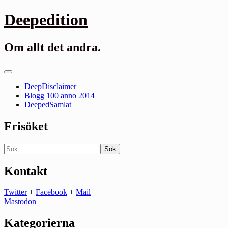
Gå
Deepedition
till
innehåll
Om allt det andra.
Primär
meny
DeepDisclaimer
Blogg 100 anno 2014
DeepedSamlat
Frisöket
Sök
efter:
Kontakt
Twitter
+
Facebook
+
Mail
Mastodon
Kategorierna