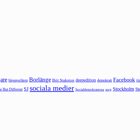
are
Borlänge
Facebook
deepedition
Brit Stakston
bloggosfären
demokrati
fi
sociala medier
SJ
Stockholm
St
 But Different
sorg
Socialdemokraterna