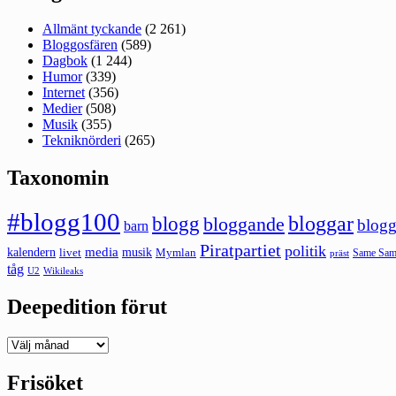
Allmänt tyckande
(2 261)
Bloggosfären
(589)
Dagbok
(1 244)
Humor
(339)
Internet
(356)
Medier
(508)
Musik
(355)
Tekniknörderi
(265)
Taxonomin
#blogg100
bloggar
blogg
bloggande
blogg
barn
Piratpartiet
politik
kalendern
media
livet
musik
Mymlan
Same Same
präst
tåg
U2
Wikileaks
Deepedition förut
Deepedition
förut
Frisöket