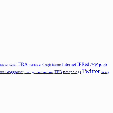
FRA
IPRed
jobb
Internet
JMW
Google
historia
ldelning
fotboll
födelsedag
Twitter
ora Bloggpriset
TPB
tweepblogs
Sverigedemokraterna
tävling