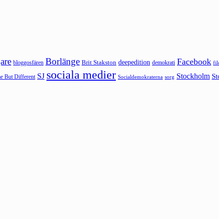
are
Borlänge
Facebook
deepedition
Brit Stakston
bloggosfären
demokrati
fi
sociala medier
SJ
Stockholm
St
 But Different
sorg
Socialdemokraterna