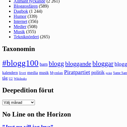
Allmänt tyckande
(2 261)
Bloggosfären
(589)
Dagbok
(1 244)
Humor
(339)
Internet
(356)
Medier
(508)
Musik
(355)
Tekniknörderi
(265)
Taxonomin
#blogg100
bloggar
blogg
bloggande
blogg
barn
Piratpartiet
politik
kalendern
media
livet
musik
Mymlan
Same Same
präst
tåg
U2
Wikileaks
Deepedition förut
Deepedition
förut
No Line on the Horizon
”Just nu vill jag leva”