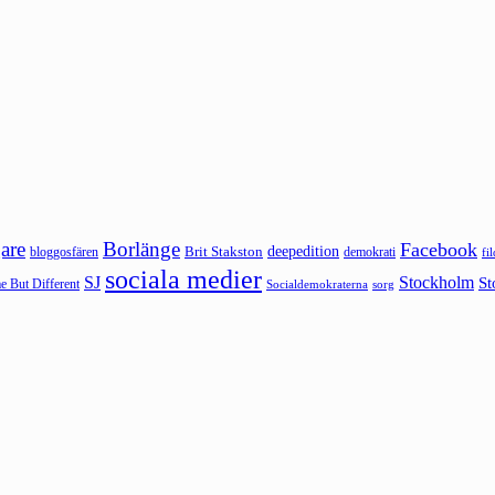
are
Borlänge
Facebook
deepedition
Brit Stakston
bloggosfären
demokrati
fi
sociala medier
SJ
Stockholm
St
 But Different
sorg
Socialdemokraterna