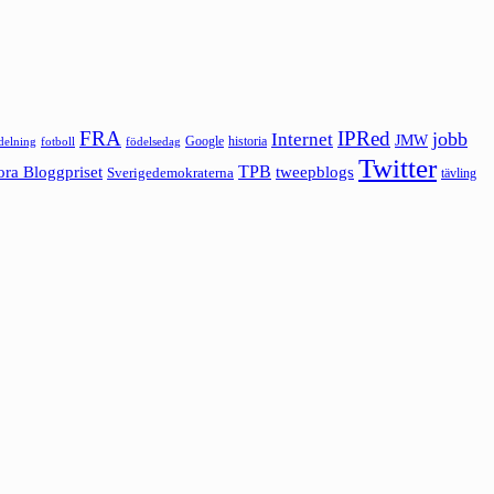
FRA
IPRed
jobb
Internet
JMW
Google
historia
ldelning
fotboll
födelsedag
Twitter
ora Bloggpriset
TPB
tweepblogs
Sverigedemokraterna
tävling