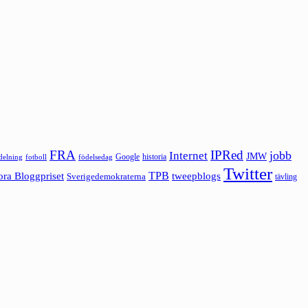
FRA
IPRed
jobb
Internet
JMW
Google
historia
ldelning
fotboll
födelsedag
Twitter
ora Bloggpriset
TPB
tweepblogs
Sverigedemokraterna
tävling