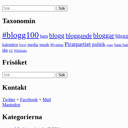
Sök
efter:
Taxonomin
#blogg100
bloggar
blogg
bloggande
blogg
barn
Piratpartiet
politik
kalendern
media
livet
musik
Mymlan
Same Same
präst
tåg
U2
Wikileaks
Frisöket
Sök
efter:
Kontakt
Twitter
+
Facebook
+
Mail
Mastodon
Kategorierna