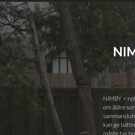
NIM
NIMBY = not 
om äldre so
sammanslutn
kan ge bättr
måste tas b