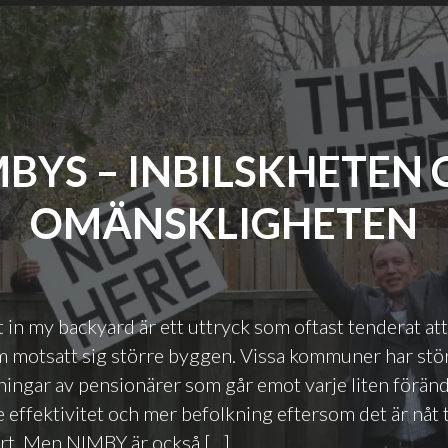
BYS – INBILSKHETEN
OMÄNSKLIGHETEN
in my backyard är ett uttryck som oftast tenderat at
m motsatt sig större byggen. Vissa kommuner har stö
ingar av pensionärer som går emot varje liten förän
e effektivitet och mer befolkning eftersom det är nåt
ort. Men NIMBY är också […]