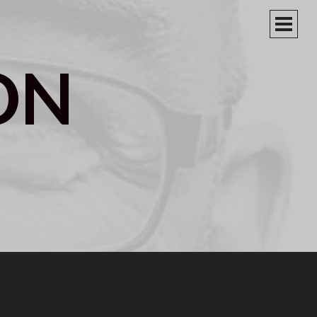
PRIM
MEN
ON