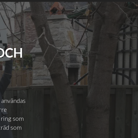
 OCH
t användas
rre
dring som
 träd som