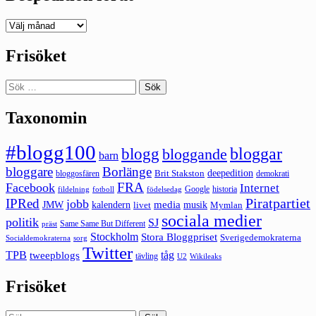
Deepedition
förut
Frisöket
Sök
efter:
Taxonomin
#blogg100
bloggar
blogg
bloggande
barn
bloggare
Borlänge
deepedition
Brit Stakston
bloggosfären
demokrati
FRA
Facebook
Internet
Google
historia
fildelning
fotboll
födelsedag
Piratpartiet
IPRed
jobb
kalendern
media
JMW
livet
musik
Mymlan
sociala medier
politik
SJ
Same Same But Different
präst
Stockholm
Stora Bloggpriset
Sverigedemokraterna
sorg
Socialdemokraterna
Twitter
TPB
tåg
tweepblogs
tävling
U2
Wikileaks
Frisöket
Sök