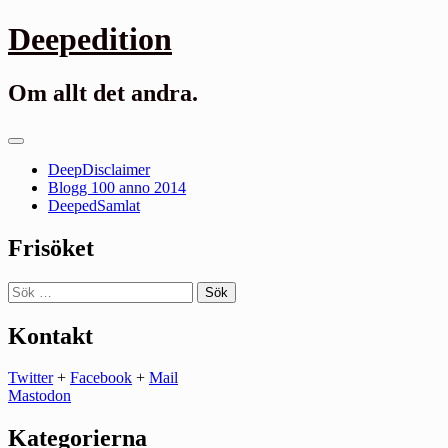
Gå
Deepedition
till
innehåll
Om allt det andra.
Primär
meny
DeepDisclaimer
Blogg 100 anno 2014
DeepedSamlat
Frisöket
Sök
efter:
Kontakt
Twitter
+
Facebook
+
Mail
Mastodon
Kategorierna