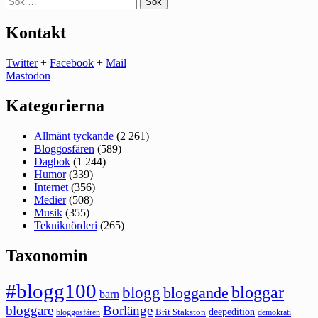
efter:
Kontakt
Twitter
+
Facebook
+
Mail
Mastodon
Kategorierna
Allmänt tyckande
(2 261)
Bloggosfären
(589)
Dagbok
(1 244)
Humor
(339)
Internet
(356)
Medier
(508)
Musik
(355)
Tekniknörderi
(265)
Taxonomin
#blogg100
bloggar
blogg
bloggande
barn
bloggare
Borlänge
deepedition
Brit Stakston
bloggosfären
demokrati