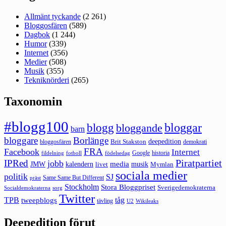
Allmänt tyckande
(2 261)
Bloggosfären
(589)
Dagbok
(1 244)
Humor
(339)
Internet
(356)
Medier
(508)
Musik
(355)
Tekniknörderi
(265)
Taxonomin
#blogg100
bloggar
blogg
bloggande
barn
bloggare
Borlänge
deepedition
Brit Stakston
bloggosfären
demokrati
FRA
Facebook
Internet
Google
historia
fildelning
fotboll
födelsedag
Piratpartiet
IPRed
jobb
kalendern
media
JMW
livet
musik
Mymlan
sociala medier
politik
SJ
Same Same But Different
präst
Stockholm
Stora Bloggpriset
Sverigedemokraterna
sorg
Socialdemokraterna
Twitter
TPB
tåg
tweepblogs
tävling
U2
Wikileaks
Deepedition förut