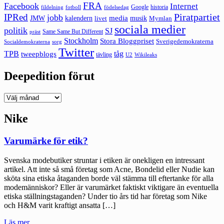
FRA
Facebook
Internet
Google
historia
fildelning
fotboll
födelsedag
Piratpartiet
IPRed
jobb
kalendern
media
JMW
livet
musik
Mymlan
sociala medier
politik
SJ
Same Same But Different
präst
Stockholm
Stora Bloggpriset
Sverigedemokraterna
sorg
Socialdemokraterna
Twitter
TPB
tåg
tweepblogs
tävling
U2
Wikileaks
Deepedition förut
Deepedition
förut
Nike
Varumärke för etik?
Svenska modebutiker struntar i etiken är onekligen en intressant
artikel. Att inte så små företag som Acne, Bondelid eller Nudie kan
sköta sina etiska åtaganden borde väl stämma till eftertanke för alla
modemänniskor? Eller är varumärket faktiskt viktigare än eventuella
etiska ställningstaganden? Under tio års tid har företag som Nike
och H&M varit kraftigt ansatta […]
"Varumärke
Läs mer