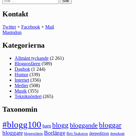
efter:
Kontakt
Twitter
+
Facebook
+
Mail
Mastodon
Kategorierna
Allmänt tyckande
(2 261)
Bloggosfären
(589)
Dagbok
(1 244)
Humor
(339)
Internet
(356)
Medier
(508)
Musik
(355)
Tekniknörderi
(265)
Taxonomin
#blogg100
bloggar
blogg
bloggande
barn
bloggare
Borlänge
deepedition
Brit Stakston
bloggosfären
demokrati