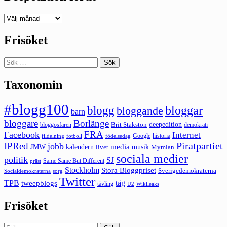
Deepedition
förut
Frisöket
Sök
efter:
Taxonomin
#blogg100
bloggar
blogg
bloggande
barn
bloggare
Borlänge
deepedition
Brit Stakston
bloggosfären
demokrati
FRA
Facebook
Internet
Google
historia
fildelning
fotboll
födelsedag
Piratpartiet
IPRed
jobb
kalendern
media
JMW
livet
musik
Mymlan
sociala medier
politik
SJ
Same Same But Different
präst
Stockholm
Stora Bloggpriset
Sverigedemokraterna
sorg
Socialdemokraterna
Twitter
TPB
tåg
tweepblogs
tävling
U2
Wikileaks
Frisöket
Sök