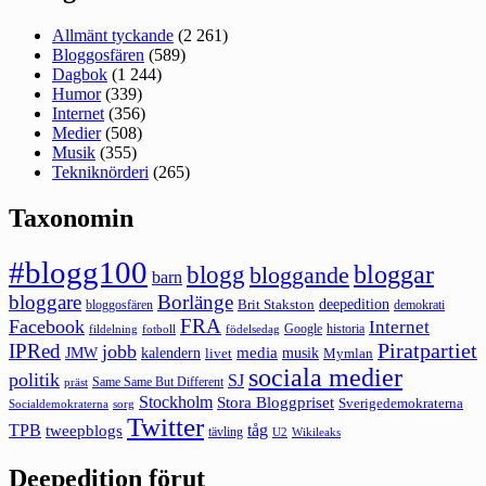
Allmänt tyckande
(2 261)
Bloggosfären
(589)
Dagbok
(1 244)
Humor
(339)
Internet
(356)
Medier
(508)
Musik
(355)
Tekniknörderi
(265)
Taxonomin
#blogg100
bloggar
blogg
bloggande
barn
bloggare
Borlänge
deepedition
Brit Stakston
bloggosfären
demokrati
FRA
Facebook
Internet
Google
historia
fildelning
fotboll
födelsedag
Piratpartiet
IPRed
jobb
kalendern
media
JMW
livet
musik
Mymlan
sociala medier
politik
SJ
Same Same But Different
präst
Stockholm
Stora Bloggpriset
Sverigedemokraterna
sorg
Socialdemokraterna
Twitter
TPB
tåg
tweepblogs
tävling
U2
Wikileaks
Deepedition förut