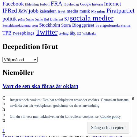
FRA
Facebook
Internet
Google
historia
fildelning
fotboll
födelsedag
Piratpartiet
IPRed
jobb
kalendern
media
JMW
livet
musik
Mymlan
sociala medier
politik
SJ
Same Same But Different
präst
Stockholm
Stora Bloggpriset
Sverigedemokraterna
sorg
Socialdemokraterna
Twitter
TPB
tåg
tweepblogs
tävling
U2
Wikileaks
Deepedition förut
Deepedition
förut
Niemöller
Vart de sen ska föras är oklart
Gränserna stängs. Passkontroller. Håll dem ute. Låt dem inte komma
Integritet och cookies: Den här webbplatsen använder cookies. Genom att fortsätta
in. Vi kan inte ta emot dem. De hotar vår välfärd, hotar vår kultur,
använda den här webbplatsen godkänner du deras användning.
hotar vår ordning och reda. De behöver inte komma. De behöver
inte vara här. De är inte som oss. De hör inte hemma här. Sätt upp
Om du vill veta mer, inklusive hur du kontrollerar cookies, se:
Cookie-policy
taggtråden. Läser om Ungern. Som […]
"Vart
Läs mer
de
Drivs med WordPress
|
Tema: Intergalactic av
WordPress.com
.