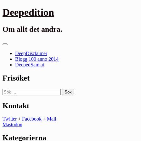
Gå
Deepedition
till
innehåll
Om allt det andra.
Primär
meny
DeepDisclaimer
Blogg 100 anno 2014
DeepedSamlat
Frisöket
Sök
efter:
Kontakt
Twitter
+
Facebook
+
Mail
Mastodon
Kategorierna