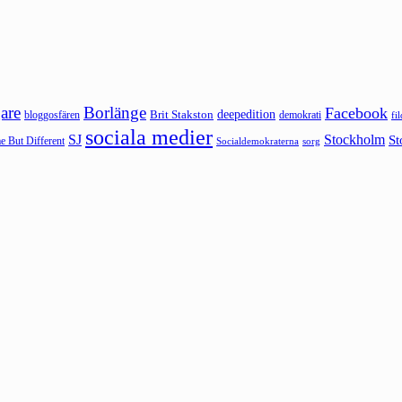
are
Borlänge
Facebook
deepedition
Brit Stakston
bloggosfären
demokrati
fi
sociala medier
SJ
Stockholm
St
 But Different
sorg
Socialdemokraterna