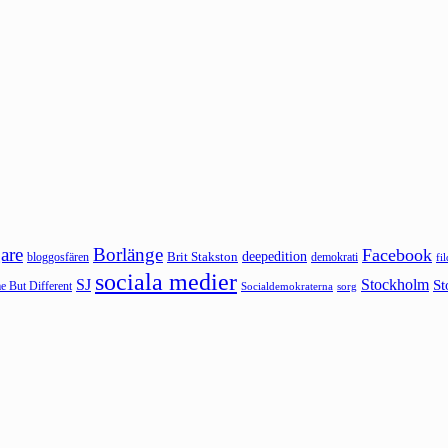
are
Borlänge
Facebook
deepedition
Brit Stakston
bloggosfären
demokrati
fi
sociala medier
SJ
Stockholm
St
 But Different
sorg
Socialdemokraterna