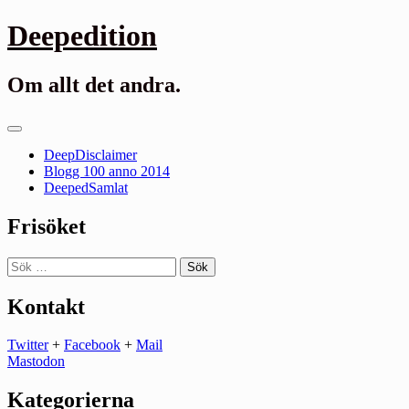
Gå
Deepedition
till
innehåll
Om allt det andra.
Primär
meny
DeepDisclaimer
Blogg 100 anno 2014
DeepedSamlat
Frisöket
Sök
efter:
Kontakt
Twitter
+
Facebook
+
Mail
Mastodon
Kategorierna