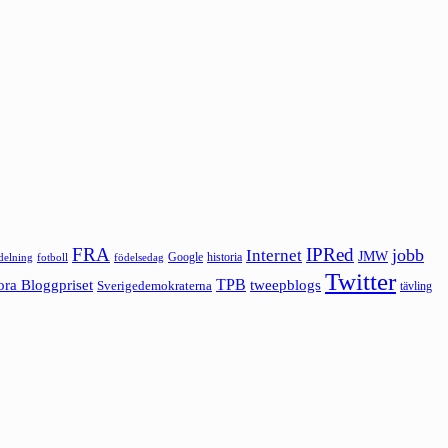
FRA
IPRed
jobb
Internet
JMW
Google
historia
ldelning
fotboll
födelsedag
Twitter
ora Bloggpriset
TPB
tweepblogs
Sverigedemokraterna
tävling