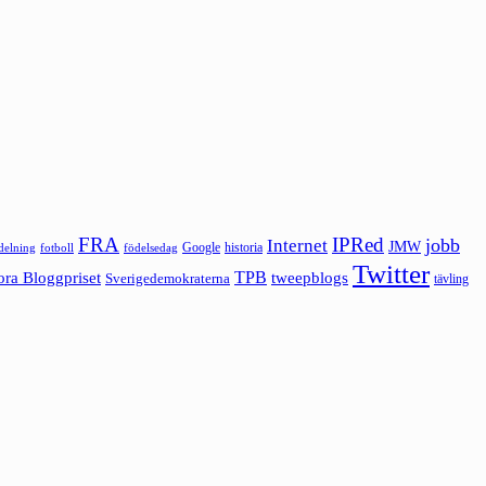
FRA
IPRed
jobb
Internet
JMW
Google
historia
ldelning
fotboll
födelsedag
Twitter
ora Bloggpriset
TPB
tweepblogs
Sverigedemokraterna
tävling