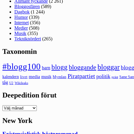
Allmänt tyckande
(2 261)
Bloggosfären
(589)
Dagbok
(1 244)
Humor
(339)
Internet
(356)
Medier
(508)
Musik
(355)
Tekniknörderi
(265)
Taxonomin
#blogg100
bloggar
blogg
bloggande
blogg
barn
Piratpartiet
politik
kalendern
media
livet
musik
Mymlan
Same Same
präst
tåg
U2
Wikileaks
Deepedition förut
Deepedition
förut
New York
Existensialistisk höstpromenad