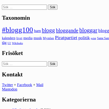
Sök
efter:
Taxonomin
#blogg100
bloggar
blogg
bloggande
blogg
barn
Piratpartiet
politik
kalendern
media
livet
musik
Mymlan
Same Same
präst
tåg
U2
Wikileaks
Frisöket
Sök
efter:
Kontakt
Twitter
+
Facebook
+
Mail
Mastodon
Kategorierna