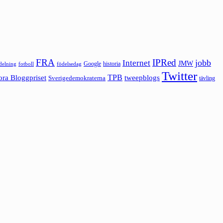
FRA
IPRed
jobb
Internet
JMW
Google
historia
ldelning
fotboll
födelsedag
Twitter
ora Bloggpriset
TPB
tweepblogs
Sverigedemokraterna
tävling