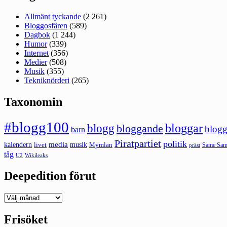
Allmänt tyckande
(2 261)
Bloggosfären
(589)
Dagbok
(1 244)
Humor
(339)
Internet
(356)
Medier
(508)
Musik
(355)
Tekniknörderi
(265)
Taxonomin
#blogg100
bloggar
blogg
bloggande
blogg
barn
Piratpartiet
politik
kalendern
media
livet
musik
Mymlan
Same Same
präst
tåg
U2
Wikileaks
Deepedition förut
Deepedition
förut
Frisöket