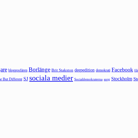
are
Borlänge
Facebook
deepedition
Brit Stakston
bloggosfären
demokrati
fi
sociala medier
SJ
Stockholm
St
 But Different
sorg
Socialdemokraterna