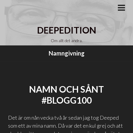
Gå
till
PRI
MEN
innehåll
DEEPEDITION
Om allt det andra.
Namngivning
NAMN OCH SÅNT
#BLOGG100
Det är om nån vecka två år sedan jag tog Deeped
som ett av mina namn. Då var det en kul grej och att