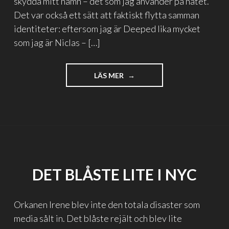
skydda mitt namn – det som jag använder på nätet.
Det var också ett sätt att faktiskt flytta samman
identiteter: eftersom jag är Deeped lika mycket
som jag är Niclas – […]
"NAMN
LÄS MER
OCH
SÅNT
#BLOGG100"
DET BLÅSTE LITE I NYC
Orkanen Irene blev inte den totala disaster som
media sålt in. Det blåste rejält och blev lite