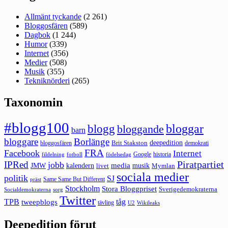
Allmänt tyckande
(2 261)
Bloggosfären
(589)
Dagbok
(1 244)
Humor
(339)
Internet
(356)
Medier
(508)
Musik
(355)
Tekniknörderi
(265)
Taxonomin
#blogg100
bloggar
blogg
bloggande
barn
bloggare
Borlänge
deepedition
Brit Stakston
bloggosfären
demokrati
FRA
Facebook
Internet
Google
historia
fildelning
fotboll
födelsedag
Piratpartiet
IPRed
jobb
kalendern
media
JMW
livet
musik
Mymlan
sociala medier
politik
SJ
Same Same But Different
präst
Stockholm
Stora Bloggpriset
Sverigedemokraterna
sorg
Socialdemokraterna
Twitter
TPB
tåg
tweepblogs
tävling
U2
Wikileaks
Deepedition förut