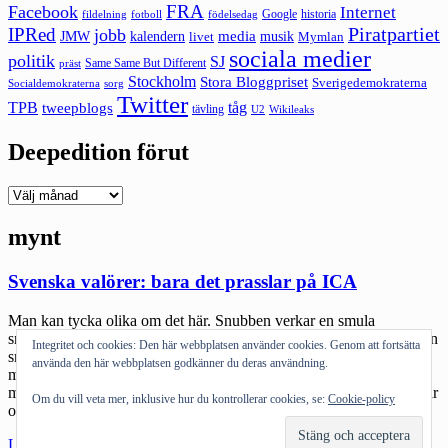
FRA
Facebook
Internet
Google
historia
fildelning
fotboll
födelsedag
Piratpartiet
IPRed
jobb
kalendern
media
JMW
livet
musik
Mymlan
sociala medier
politik
SJ
Same Same But Different
präst
Stockholm
Stora Bloggpriset
Sverigedemokraterna
sorg
Socialdemokraterna
Twitter
TPB
tåg
tweepblogs
tävling
U2
Wikileaks
Deepedition förut
Deepedition
förut
mynt
Svenska valörer: bara det prasslar på ICA
Man kan tycka olika om det här. Snubben verkar en smula
snedseglad och uppenbarligen en rejäl rättshaverist. Samtidigt är han
Integritet och cookies: Den här webbplatsen använder cookies. Genom att fortsätta
smart nog att filma det hela – en utveckling som onekligen nu är
använda den här webbplatsen godkänner du deras användning.
mainstream. Att dividera om det han gör innebär att man direkt
måste förklara att Janne Josefsson m fl journalisters smygfilmande är
Om du vill veta mer, inklusive hur du kontrollerar cookies, se:
Cookie-policy
omoraliskt. […]
"Svenska
Läs mer