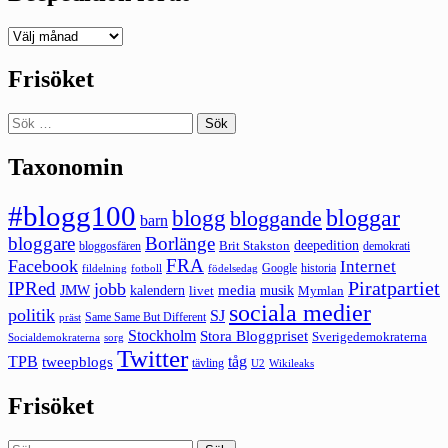
Deepedition
förut
Frisöket
Sök
efter:
Taxonomin
#blogg100
bloggar
blogg
bloggande
barn
bloggare
Borlänge
deepedition
Brit Stakston
bloggosfären
demokrati
FRA
Facebook
Internet
Google
historia
fildelning
fotboll
födelsedag
Piratpartiet
IPRed
jobb
kalendern
media
JMW
livet
musik
Mymlan
sociala medier
politik
SJ
Same Same But Different
präst
Stockholm
Stora Bloggpriset
Sverigedemokraterna
sorg
Socialdemokraterna
Twitter
TPB
tåg
tweepblogs
tävling
U2
Wikileaks
Frisöket
Sök