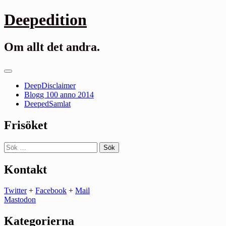
Gå
Deepedition
till
innehåll
Om allt det andra.
Primär
meny
DeepDisclaimer
Blogg 100 anno 2014
DeepedSamlat
Frisöket
Sök
efter:
Kontakt
Twitter
+
Facebook
+
Mail
Mastodon
Kategorierna