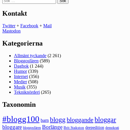
efter:
Kontakt
Twitter
+
Facebook
+
Mail
Mastodon
Kategorierna
Allmänt tyckande
(2 261)
Bloggosfären
(589)
Dagbok
(1 244)
Humor
(339)
Internet
(356)
Medier
(508)
Musik
(355)
Tekniknörderi
(265)
Taxonomin
#blogg100
bloggar
blogg
bloggande
barn
bloggare
Borlänge
deepedition
Brit Stakston
bloggosfären
demokrati