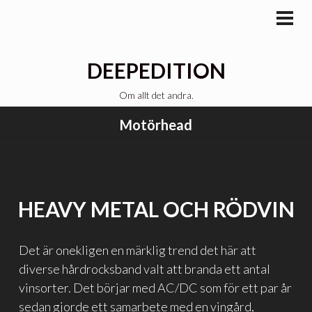
Gå
till
PRI
MEN
innehåll
DEEPEDITION
Om allt det andra.
Motörhead
HEAVY METAL OCH RÖDVIN
Det är onekligen en märklig trend det här att
diverse hårdrocksband valt att branda ett antal
vinsorter. Det börjar med AC/DC som för ett par år
sedan gjorde ett samarbete med en vingård,