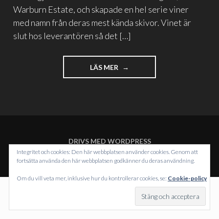
Warburn Estate, och skapade en hel serie viner
med namn från deras mest kända skivor. Vinet är
slut hos leverantören så det […]
"HEAVY
LÄS MER
METAL
OCH
RÖDVIN"
DRIVS MED WORDPRESS
TEMA: INTERGALACTIC AV
WORDPRESS.COM
.
Integritet och cookies: Den här webbplatsen använder cookies. Genom att
fortsätta använda den här webbplatsen godkänner du deras användning.
Om du vill veta mer, inklusive hur du kontrollerar cookies, se:
Cookie-policy