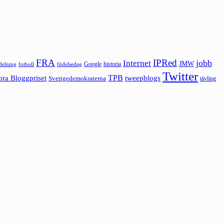
FRA
IPRed
jobb
Internet
JMW
Google
historia
ldelning
fotboll
födelsedag
Twitter
ora Bloggpriset
TPB
tweepblogs
Sverigedemokraterna
tävling