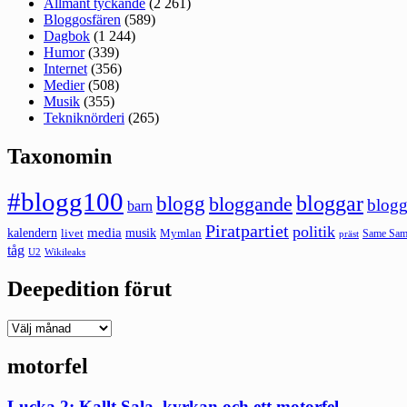
Allmänt tyckande
(2 261)
Bloggosfären
(589)
Dagbok
(1 244)
Humor
(339)
Internet
(356)
Medier
(508)
Musik
(355)
Tekniknörderi
(265)
Taxonomin
#blogg100
bloggar
blogg
bloggande
blogg
barn
Piratpartiet
politik
kalendern
media
livet
musik
Mymlan
Same Same
präst
tåg
U2
Wikileaks
Deepedition förut
Deepedition
förut
motorfel
Lucka 2: Kallt Sala, kyrkan och ett motorfel