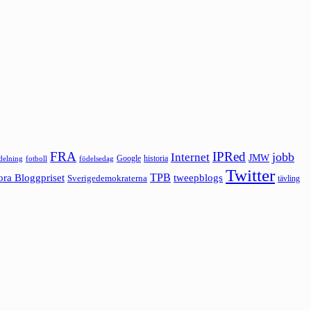
FRA
IPRed
jobb
Internet
JMW
Google
historia
ldelning
fotboll
födelsedag
Twitter
ora Bloggpriset
TPB
tweepblogs
Sverigedemokraterna
tävling