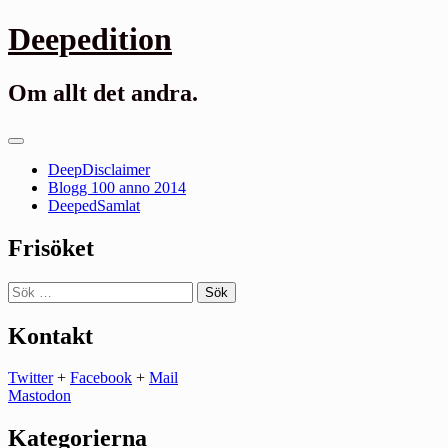
Gå
Deepedition
till
innehåll
Om allt det andra.
Primär
meny
DeepDisclaimer
Blogg 100 anno 2014
DeepedSamlat
Frisöket
Sök
efter:
Kontakt
Twitter
+
Facebook
+
Mail
Mastodon
Kategorierna