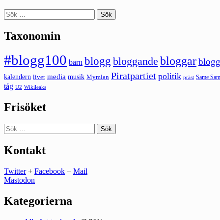
Sök
efter:
Taxonomin
#blogg100
bloggar
blogg
bloggande
blogg
barn
Piratpartiet
politik
kalendern
media
livet
musik
Mymlan
Same Same
präst
tåg
U2
Wikileaks
Frisöket
Sök
efter:
Kontakt
Twitter
+
Facebook
+
Mail
Mastodon
Kategorierna