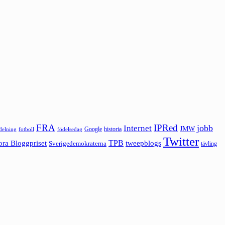
FRA
IPRed
jobb
Internet
JMW
Google
historia
ldelning
fotboll
födelsedag
Twitter
ora Bloggpriset
TPB
tweepblogs
Sverigedemokraterna
tävling