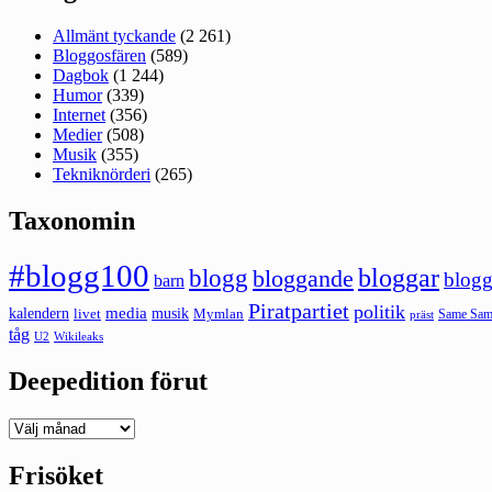
Allmänt tyckande
(2 261)
Bloggosfären
(589)
Dagbok
(1 244)
Humor
(339)
Internet
(356)
Medier
(508)
Musik
(355)
Tekniknörderi
(265)
Taxonomin
#blogg100
bloggar
blogg
bloggande
blogg
barn
Piratpartiet
politik
kalendern
media
livet
musik
Mymlan
Same Same
präst
tåg
U2
Wikileaks
Deepedition förut
Deepedition
förut
Frisöket