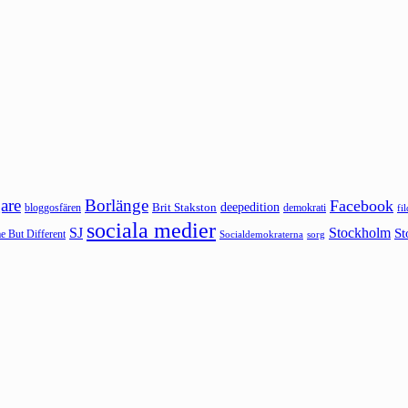
are
Borlänge
Facebook
deepedition
Brit Stakston
bloggosfären
demokrati
fi
sociala medier
SJ
Stockholm
St
 But Different
sorg
Socialdemokraterna