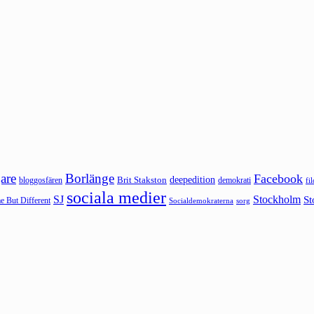
are
Borlänge
Facebook
deepedition
Brit Stakston
bloggosfären
demokrati
fi
sociala medier
SJ
Stockholm
St
 But Different
sorg
Socialdemokraterna