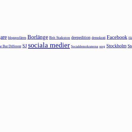
are
Borlänge
Facebook
deepedition
Brit Stakston
bloggosfären
demokrati
fi
sociala medier
SJ
Stockholm
St
 But Different
sorg
Socialdemokraterna