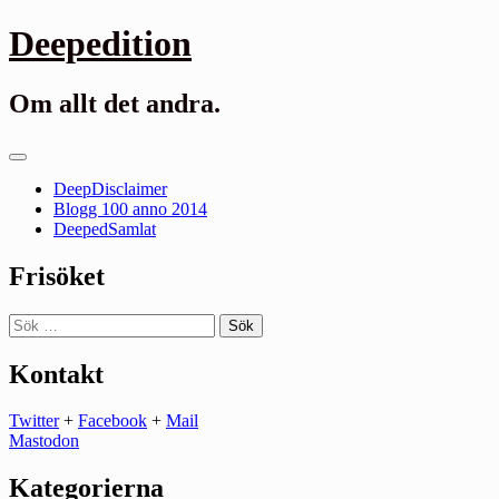
Gå
Deepedition
till
innehåll
Om allt det andra.
Primär
meny
DeepDisclaimer
Blogg 100 anno 2014
DeepedSamlat
Frisöket
Sök
efter:
Kontakt
Twitter
+
Facebook
+
Mail
Mastodon
Kategorierna