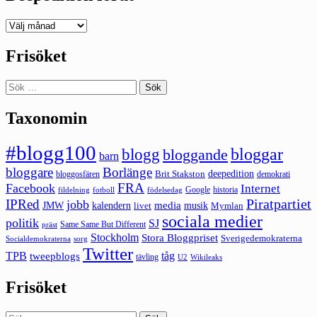
Deepedition
förut
Frisöket
Sök
efter:
Taxonomin
#blogg100
bloggar
blogg
bloggande
barn
bloggare
Borlänge
deepedition
Brit Stakston
bloggosfären
demokrati
FRA
Facebook
Internet
Google
historia
fildelning
fotboll
födelsedag
Piratpartiet
IPRed
jobb
kalendern
media
JMW
livet
musik
Mymlan
sociala medier
politik
SJ
Same Same But Different
präst
Stockholm
Stora Bloggpriset
Sverigedemokraterna
sorg
Socialdemokraterna
Twitter
TPB
tåg
tweepblogs
tävling
U2
Wikileaks
Frisöket
Sök