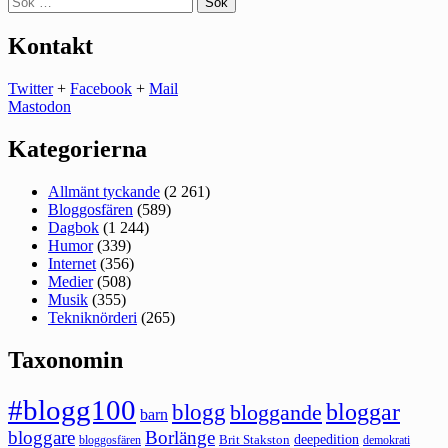
efter:
Kontakt
Twitter
+
Facebook
+
Mail
Mastodon
Kategorierna
Allmänt tyckande
(2 261)
Bloggosfären
(589)
Dagbok
(1 244)
Humor
(339)
Internet
(356)
Medier
(508)
Musik
(355)
Tekniknörderi
(265)
Taxonomin
#blogg100
bloggar
blogg
bloggande
barn
bloggare
Borlänge
deepedition
Brit Stakston
bloggosfären
demokrati