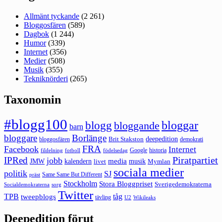
Allmänt tyckande
(2 261)
Bloggosfären
(589)
Dagbok
(1 244)
Humor
(339)
Internet
(356)
Medier
(508)
Musik
(355)
Tekniknörderi
(265)
Taxonomin
#blogg100
bloggar
blogg
bloggande
barn
bloggare
Borlänge
deepedition
Brit Stakston
bloggosfären
demokrati
FRA
Facebook
Internet
Google
historia
fildelning
fotboll
födelsedag
Piratpartiet
IPRed
jobb
kalendern
media
JMW
livet
musik
Mymlan
sociala medier
politik
SJ
Same Same But Different
präst
Stockholm
Stora Bloggpriset
Sverigedemokraterna
sorg
Socialdemokraterna
Twitter
TPB
tåg
tweepblogs
tävling
U2
Wikileaks
Deepedition förut