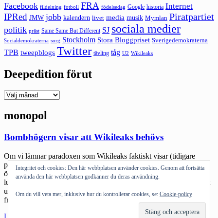
FRA
Facebook
Internet
Google
historia
fildelning
fotboll
födelsedag
Piratpartiet
IPRed
jobb
kalendern
media
JMW
livet
musik
Mymlan
sociala medier
politik
SJ
Same Same But Different
präst
Stockholm
Stora Bloggpriset
Sverigedemokraterna
sorg
Socialdemokraterna
Twitter
TPB
tåg
tweepblogs
tävling
U2
Wikileaks
Deepedition förut
Deepedition
förut
monopol
Bombhögern visar att Wikileaks behövs
Om vi lämnar paradoxen som Wikileaks faktiskt visar (tidigare
postningar här ochhär) i såväl min som många andras önskan om
Integritet och cookies: Den här webbplatsen använder cookies. Genom att fortsätta
öppenhet kontra individens rätt till personlig integritet så kan man
använda den här webbplatsen godkänner du deras användning.
lugnt säga att det hela har det positiva delar. Det har onekligen visat
upp ”bombhögerns” (underbart att det gamla skällsordet kommer
Om du vill veta mer, inklusive hur du kontrollerar cookies, se:
Cookie-policy
fram igen) sanna ansikte. HAX samlar ihop […]
"Bombhögern
Läs mer