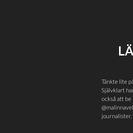
LÄ
Tänkte lite 
Självklart h
också att be 
@malinnavels
journalister.