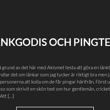
NKGODIS OCH PINGT
på grund av det här med Akismet testa att göra en länk
andlar det om länkar som jag tycker är riktigt bra men
personerna att kolla om de får pingar härifrån. Först u
o som skrivit en skön text om hur gentlemän, cricke
 Att […]