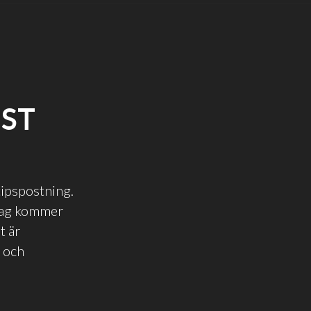
EST
tipspostning.
 jag kommer
t är
t och