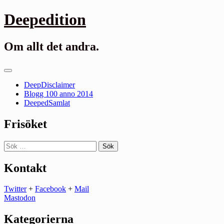
Gå
Deepedition
till
innehåll
Om allt det andra.
Primär
meny
DeepDisclaimer
Blogg 100 anno 2014
DeepedSamlat
Frisöket
Sök
efter:
Kontakt
Twitter
+
Facebook
+
Mail
Mastodon
Kategorierna