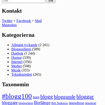
efter:
Kontakt
Twitter
+
Facebook
+
Mail
Mastodon
Kategorierna
Allmänt tyckande
(2 261)
Bloggosfären
(589)
Dagbok
(1 244)
Humor
(339)
Internet
(356)
Medier
(508)
Musik
(355)
Tekniknörderi
(265)
Taxonomin
#blogg100
bloggar
blogg
bloggande
barn
bloggare
Borlänge
deepedition
Brit Stakston
bloggosfären
demokrati