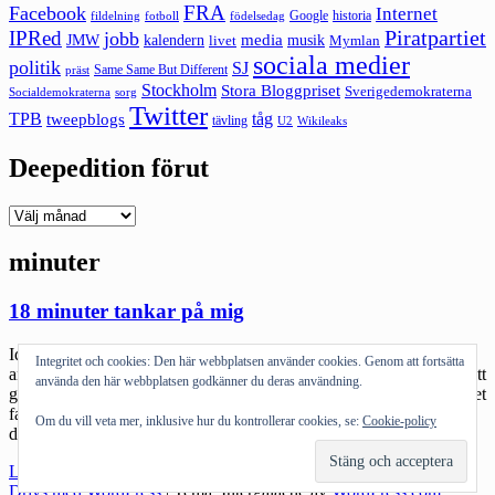
FRA
Facebook
Internet
Google
historia
fildelning
fotboll
födelsedag
Piratpartiet
IPRed
jobb
kalendern
media
JMW
livet
musik
Mymlan
sociala medier
politik
SJ
Same Same But Different
präst
Stockholm
Stora Bloggpriset
Sverigedemokraterna
sorg
Socialdemokraterna
Twitter
TPB
tåg
tweepblogs
tävling
U2
Wikileaks
Deepedition förut
Deepedition
förut
minuter
18 minuter tankar på mig
Idag fyllde jag 43. Det var ganska mycket som en dag som alla
Integritet och cookies: Den här webbplatsen använder cookies. Genom att fortsätta
andra och ändå inte. Det har väl inte så mycket med födelsedagen att
använda den här webbplatsen godkänner du deras användning.
göra egentligen – det är ju faktiskt en dag som alla andra förutom det
faktum att så många faktiskt tänker på en. När man inser det så blir
Om du vill veta mer, inklusive hur du kontrollerar cookies, se:
Cookie-policy
det […]
"18
Läs mer
minuter
Drivs med WordPress
|
Tema: Intergalactic av
WordPress.com
.