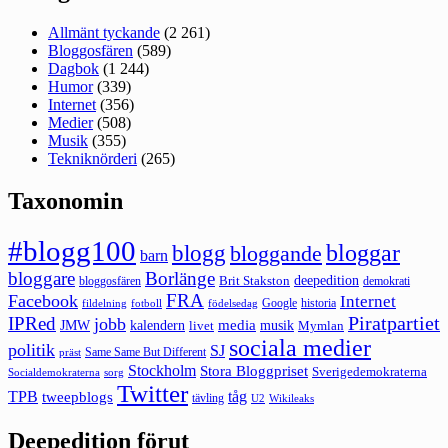
Allmänt tyckande
(2 261)
Bloggosfären
(589)
Dagbok
(1 244)
Humor
(339)
Internet
(356)
Medier
(508)
Musik
(355)
Tekniknörderi
(265)
Taxonomin
#blogg100
bloggar
blogg
bloggande
barn
bloggare
Borlänge
deepedition
Brit Stakston
bloggosfären
demokrati
FRA
Facebook
Internet
Google
historia
fildelning
fotboll
födelsedag
Piratpartiet
IPRed
jobb
kalendern
media
JMW
livet
musik
Mymlan
sociala medier
politik
SJ
Same Same But Different
präst
Stockholm
Stora Bloggpriset
Sverigedemokraterna
sorg
Socialdemokraterna
Twitter
TPB
tåg
tweepblogs
tävling
U2
Wikileaks
Deepedition förut