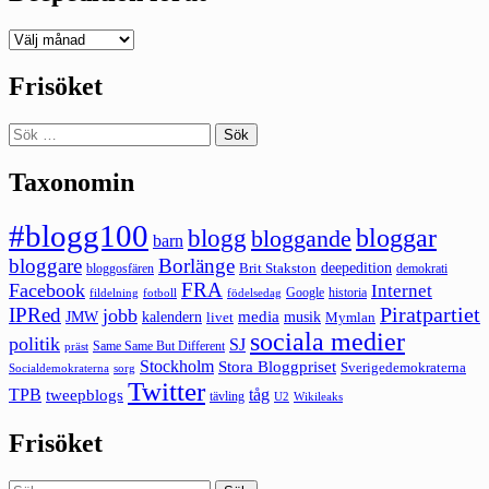
Deepedition
förut
Frisöket
Sök
efter:
Taxonomin
#blogg100
bloggar
blogg
bloggande
barn
bloggare
Borlänge
deepedition
Brit Stakston
bloggosfären
demokrati
FRA
Facebook
Internet
Google
historia
fildelning
fotboll
födelsedag
Piratpartiet
IPRed
jobb
kalendern
media
JMW
livet
musik
Mymlan
sociala medier
politik
SJ
Same Same But Different
präst
Stockholm
Stora Bloggpriset
Sverigedemokraterna
sorg
Socialdemokraterna
Twitter
TPB
tåg
tweepblogs
tävling
U2
Wikileaks
Frisöket
Sök