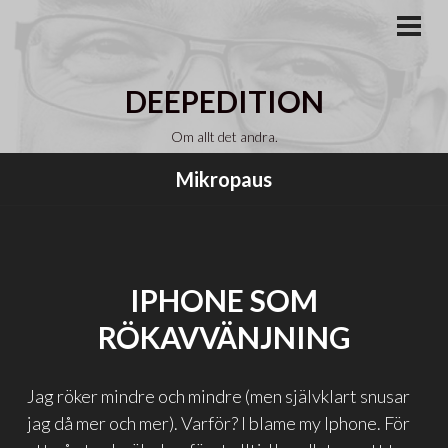
Gå
till
PRI
MEN
innehåll
DEEPEDITION
Om allt det andra.
Mikropaus
IPHONE SOM
RÖKAVVÄNJNING
Jag röker mindre och mindre (men självklart snusar
jag då mer och mer). Varför? I blame my Iphone. För