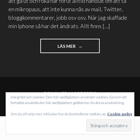
att gå ut och röka har förut alltid handlat om att ta
en mikropaus, att inte kunna nås av mail, Twitter,
bloggkommentarer, jobb osv osv. När jag skaffade
min Iphone så har det ändrats. Allt finns […]
"IPHONE
LÄS MER
SOM
RÖKAVVÄNJNING"
DRIVS MED WORDPRESS
Integritet och cookies: Den här webbplatsen använder cookies. Genom att
TEMA: INTERGALACTIC AV
WORDPRESS.COM
.
fortsätta använda den här webbplatsen godkänner du deras användning.
Om du vill veta mer, inklusive hur du kontrollerar cookies, se:
Cookie-policy