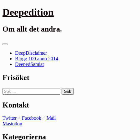
Gå
Deepedition
till
innehåll
Om allt det andra.
Primär
meny
DeepDisclaimer
Blogg 100 anno 2014
DeepedSamlat
Frisöket
Sök
efter:
Kontakt
Twitter
+
Facebook
+
Mail
Mastodon
Kategorierna