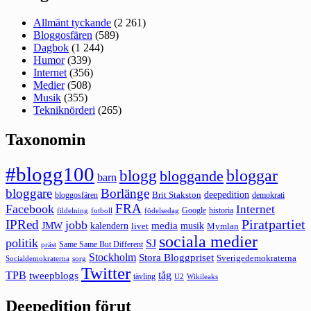
Allmänt tyckande
(2 261)
Bloggosfären
(589)
Dagbok
(1 244)
Humor
(339)
Internet
(356)
Medier
(508)
Musik
(355)
Tekniknörderi
(265)
Taxonomin
#blogg100
bloggar
blogg
bloggande
barn
bloggare
Borlänge
deepedition
Brit Stakston
bloggosfären
demokrati
FRA
Facebook
Internet
Google
historia
fildelning
fotboll
födelsedag
Piratpartiet
IPRed
jobb
kalendern
media
JMW
livet
musik
Mymlan
sociala medier
politik
SJ
Same Same But Different
präst
Stockholm
Stora Bloggpriset
Sverigedemokraterna
sorg
Socialdemokraterna
Twitter
TPB
tåg
tweepblogs
tävling
U2
Wikileaks
Deepedition förut