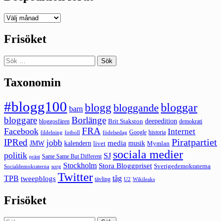
Deepedition
förut
Frisöket
Sök
efter:
Taxonomin
#blogg100
bloggar
blogg
bloggande
barn
bloggare
Borlänge
deepedition
Brit Stakston
bloggosfären
demokrati
FRA
Facebook
Internet
Google
historia
fildelning
fotboll
födelsedag
Piratpartiet
IPRed
jobb
kalendern
media
JMW
livet
musik
Mymlan
sociala medier
politik
SJ
Same Same But Different
präst
Stockholm
Stora Bloggpriset
Sverigedemokraterna
sorg
Socialdemokraterna
Twitter
TPB
tåg
tweepblogs
tävling
U2
Wikileaks
Frisöket
Sök