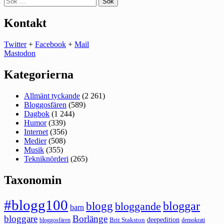
efter:
Kontakt
Twitter
+
Facebook
+
Mail
Mastodon
Kategorierna
Allmänt tyckande
(2 261)
Bloggosfären
(589)
Dagbok
(1 244)
Humor
(339)
Internet
(356)
Medier
(508)
Musik
(355)
Tekniknörderi
(265)
Taxonomin
#blogg100
bloggar
blogg
bloggande
barn
bloggare
Borlänge
deepedition
Brit Stakston
bloggosfären
demokrati