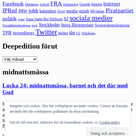
FRA
Facebook
Internet
Google
historia
fildelning
fotboll
födelsedag
Piratpartiet
IPRed
jobb
kalendern
media
JMW
livet
musik
Mymlan
sociala medier
politik
SJ
Same Same But Different
präst
Stockholm
Stora Bloggpriset
Sverigedemokraterna
sorg
Socialdemokraterna
Twitter
TPB
tåg
tweepblogs
tävling
U2
Wikileaks
Deepedition förut
Deepedition
förut
midnattsmässa
Lucka 24: midnattsmässa, barnet och det där med
Gud
Hamnar inatt i en stillsam pratstund med @nvagge om känslan att se
Integritet och cookies: Den här webbplatsen använder cookies. Genom att fortsätta
alla vänner gå till midnattsmässor. Båda har vi vår bakgrund där i en
använda den här webbplatsen godkänner du deras användning.
av de goda delarna av kyrkan. Mitt i det brusande fantastiska att
faktiskt någon kan kombinera kamp för frihet här och nu och Gud.
Om du vill veta mer, inklusive hur du kontrollerar cookies, se:
Cookie-policy
Båda har också sin grund i […]
"Lucka